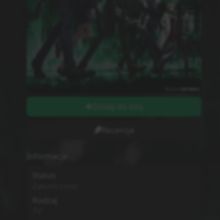
Dodaj do listy
Recenzje
Informacje
Status
Zakończono
Rodzaj
TV