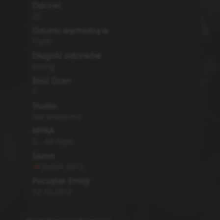
Odcinki
22
Odcinki wychodzą w
Piątki
Długość odcinków
string
Ilość Ocen
0
Studio
Nie wiadomo
MPAA
G - All Ages
Sezon
Jesień
2012
Początek Emisji
12.10.2012