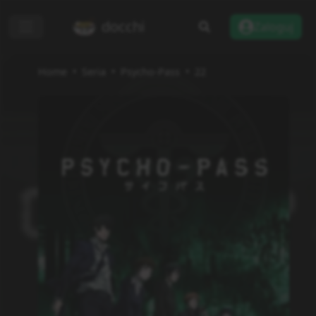
docchi
Zaloguj
Home
Seria
Psycho-Pass
22