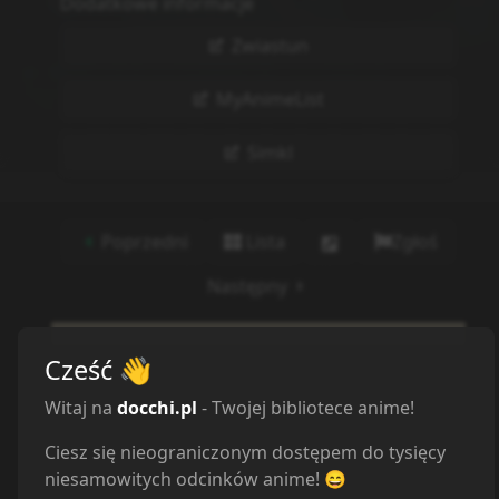
Dodatkowe informacje
Zwiastun
MyAnimeList
Simkl
Poprzedni
Lista
Zgłoś
Następny
Cześć
👋
Witaj na
docchi.pl
- Twojej bibliotece anime!
Ciesz się nieograniczonym dostępem do tysięcy
niesamowitych odcinków anime! 😄