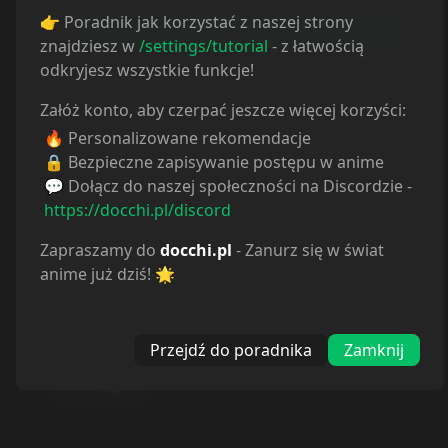
👉 Poradnik jak korzystać z naszej strony
znajdziesz w
/settings/tutorial
- z łatwością
odkryjesz wszystkie funkcje!
Informacje o tłumaczeniu
Załóż konto, aby czerpać jeszcze więcej korzyści:
Autor:
CrunchyRoll
🔥 Personalizowane rekomendacje
Strona:
https://www.crunchyroll.com
🔒 Bezpieczne zapisywanie postępu w anime
💬 Dołącz do naszej społeczności na Discordzie -
CRUNCHYROLL
:
https://docchi.pl/discord
CrunchyRoll
Zapraszamy do
docchi.pl
- Zanurz się w świat
NETFLIX
:
anime już dziś! 🌟
Netflix
DISNEY+
:
Przejdź do poradnika
Zamknij
Disney+