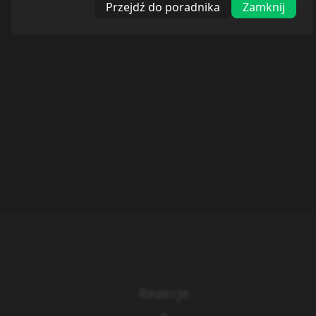
Przejdź do poradnika
Zamknij
Reakcje