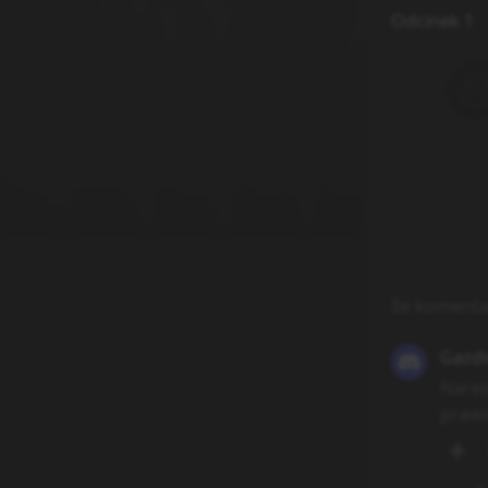
Odcinek 1
Ile komenta
Gazdi
Nares
prawd