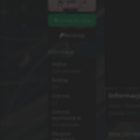
Dodaj do listy
Recenzje
Informacje
Status
Zakończono
Rodzaj
TV
Informacj
Odcinki
12
Autor:
Odcine
Odcinki
Strona:
https
wychodzą w
Poniedziałki
Długość
BRAK ODTWA
odcinków