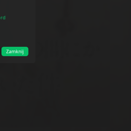
ord
Zamknij