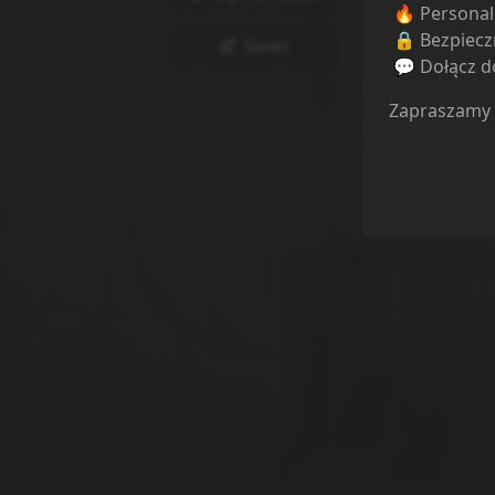
🔥 Persona
🔒 Bezpiecz
Simkl
💬 Dołącz do
Zapraszamy