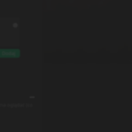
Dodaj
żna oglądać (co