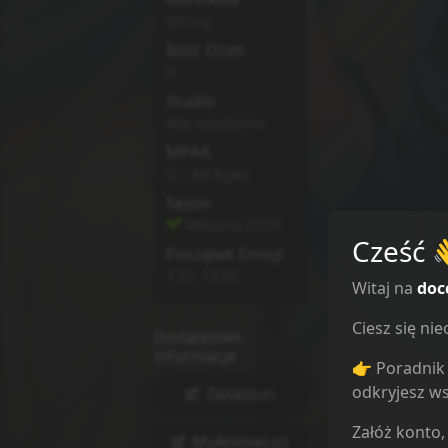
string
Ilość Ocen
0
Studio
Nie wiadomo
MPAA
G - All Ages
Sezon
Wiosna
2026
Cześć
Początek Emisji
1.01.1970
Witaj na
doc
Ciesz się n
Dodatkowe
informacje
👉 Poradnik 
odkryjesz ws
Zwiastun
Załóż konto,
MyAnimeList