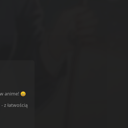
ów anime! 😄
l
- z łatwością