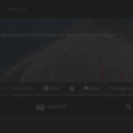
Więcej
i Itsunomanika Dame Ningen ni Sareteita Ken 2nd Season
1
Poprzedni
Lista
Zgłoś
Następny