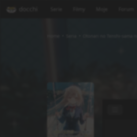
docchi
Serie
Filmy
Moje
Forum
Home
Seria
Otonari no Tenshi-sama n