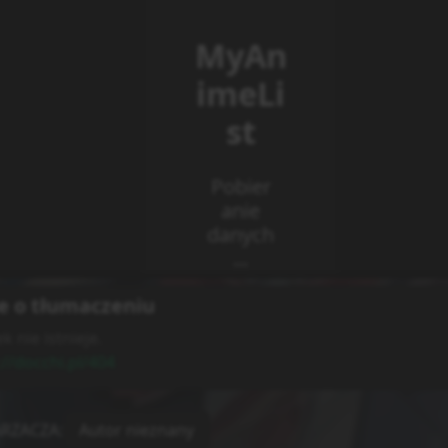
e o tłumaczeniu
k nie istnieje.
://docchi.pl/404
RZACZA
:
Autor nieznany