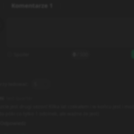
Komentarze
1
Spoiler
0
/
500
rzy ładować:
5
ni
last quarter
zcie jest drugi sezon! Kilka lat czekałem i w końcu jest i mo
a póki co tylko 1 odcinek, ale ważne że jest)
Odpowiedz