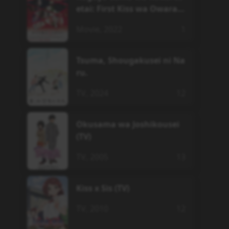
etai: First Kiss wa Owaran
ai
Movie
,
2022
1
Tsuma, Shougakusei ni Na
ru.
TV
,
2024
12
Okusama wa Joshikousei
(TV)
TV
,
2005
13
Kiss x Sis (TV)
TV
,
2010
12