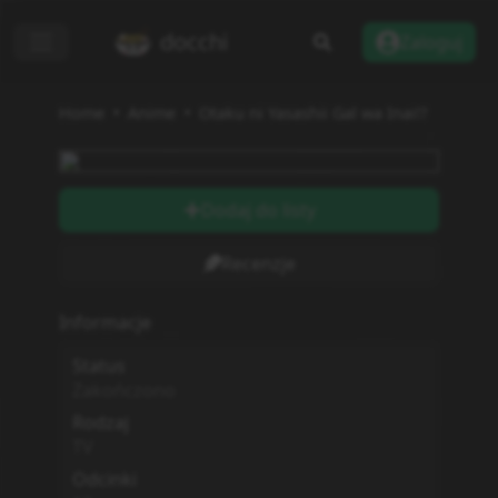
docchi
Zaloguj
Home
Anime
Otaku ni Yasashii Gal wa Inai!?
Dodaj do listy
Recenzje
Informacje
Status
Zakończono
Rodzaj
TV
Odcinki