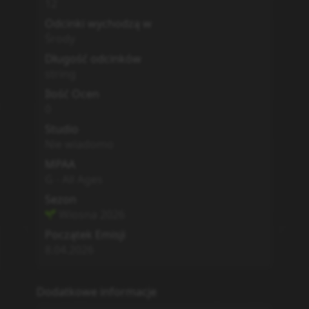
12
Odcinki wychodzą w
Środy
Długość odcinków
string
Ilość Ocen
0
Studio
Nie wiadomo
MPAA
G - All Ages
Sezon
Wiosna
2026
Początek Emisji
8.04.2026
Dodatkowe informacje