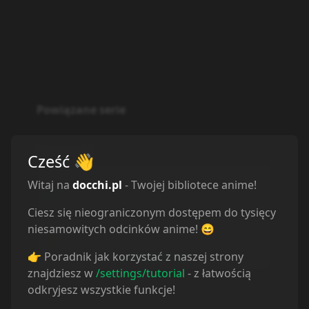
Powiązane serie
Statystyki
Cześć
👋
Oglądam
11
Witaj na
docchi.pl
- Twojej bibliotece anime!
Obejrzane
11
Porzucone
1
Ciesz się nieograniczonym dostępem do tysięcy
Planuję
10
niesamowitych odcinków anime! 😄
Wstrzymane
0
👉 Poradnik jak korzystać z naszej strony
znajdziesz w
/settings/tutorial
- z łatwością
odkryjesz wszystkie funkcje!