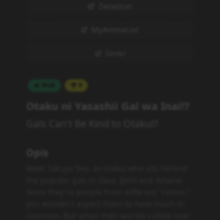
Zwiastun
MyAnimeList
Simkl
Brak
0
Otaku ni Yasashii Gal wa Inai!?
Gals Can't Be Kind to Otaku!?
Opis
Meet Takuya Seo, an otaku who sits behind
the popular gals in class, Ijichi and Amane.
Since they're people from different "castes,"
you wouldn't expect them to have much in
common. But when their worlds collide over