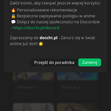
Załóż konto, aby czerpać jeszcze więcej korzyści:
🔥 Personalizowane rekomendacje
🔒 Bezpieczne zapisywanie postępu w anime
💬 Dołącz do naszej społeczności na Discordzie
-
https://docchi.pl/discord
Zapraszamy do
docchi.pl
- Zanurz się w świat
Odcinki
anime już dziś! 🌟
Sortuj odcinki od
najstarszych
Przejdź do poradnika
Zamknij
Odcinek
1
Odcinek
2
9.04.2026
16.04.2026