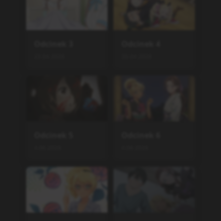
Odcinek
3
Odcinek
4
23.04.2026
30.04.2026
Odcinek
5
Odcinek
6
4.06.2026
4.06.2026