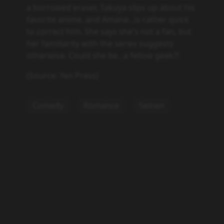
a borrowed eraser, Takuya slips up about his
favorite anime, and Amane...is rather quick
to correct him. She says she's not a fan, but
her familiarity with the series suggests
otherwise. Could she be...a fellow geek?!
(Source: Yen Press)
Comedy
Romance
Seinen