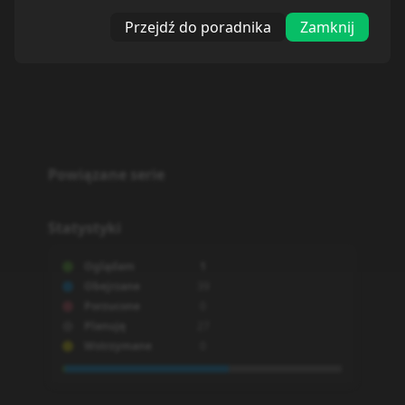
Przejdź do poradnika
Zamknij
Powiązane serie
Statystyki
Oglądam
1
Obejrzane
39
Porzucone
0
Planuję
27
Wstrzymane
0