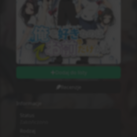
Dodaj do listy
Recenzje
Informacje
Status
Zakończono
Rodzaj