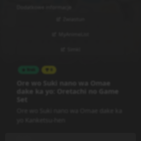
Dodatkowe informacje
Zwiastun
MyAnimeList
Simkl
Brak
0
Ore wo Suki nano wa Omae
dake ka yo: Oretachi no Game
Set
Ore wo Suki nano wa Omae dake ka
yo Kanketsu-hen
Opis