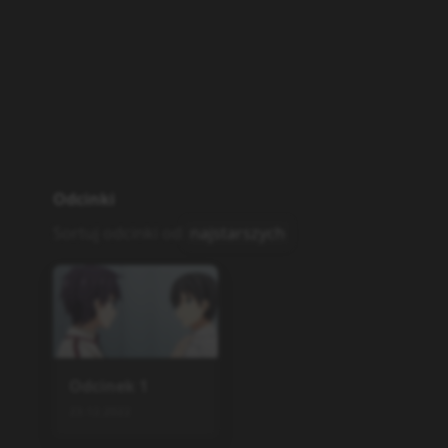
Odcinki
Sortuj odcinki od
najstarszych
Odcinek
1
23.12.2022