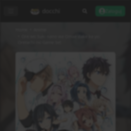
docchi
Zaloguj
Home
Anime
Ore wo Suki nano wa Omae dake ka yo:
Oretachi no Game Set