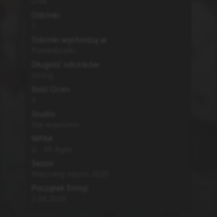
OVA
Odcinki
1
Odcinki wychodzą w
Poniedziałki
Długość odcinków
string
Ilość Ocen
0
Studio
Nie wiadomo
MPAA
G - All Ages
Sezon
Nieznany sezon
2020
Początek Emisji
2.09.2020