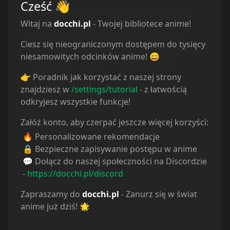
Cześć
👋
The original video anime episode will serve
Witaj na
docchi.pl
- Twojej bibliotece anime!
as the final chapter to the television series,
focusing on the rivalry between the "the
Ciesz się nieograniczonym dostępem do tysięcy
protagonist" Amatsuyu Kisaragi (Jouro) and
niesamowitych odcinków anime! 😄
Yasuo Hazuki (Hose), "the background
character."
👉 Poradnik jak korzystać z naszej strony
znajdziesz w
/settings/tutorial
- z łatwością
(Source: MAL News)
odkryjesz wszystkie funkcje!
Załóż konto, aby czerpać jeszcze więcej korzyści:
Comedy
Romance
🔥 Personalizowane rekomendacje
🔒 Bezpieczne zapisywanie postępu w anime
💬 Dołącz do naszej społeczności na Discordzie
-
https://docchi.pl/discord
Zapraszamy do
docchi.pl
- Zanurz się w świat
anime już dziś! 🌟