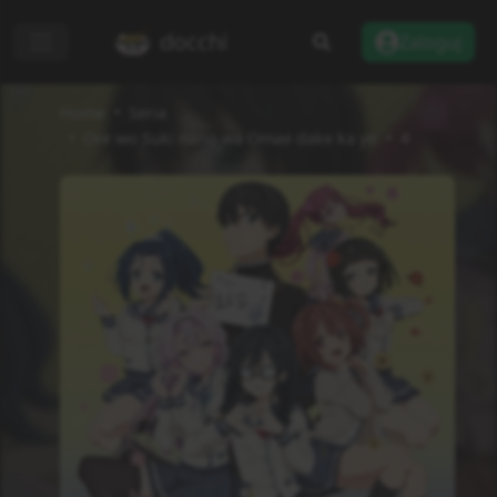
docchi
Zaloguj
Home
Seria
Ore wo Suki nano wa Omae dake ka yo
4