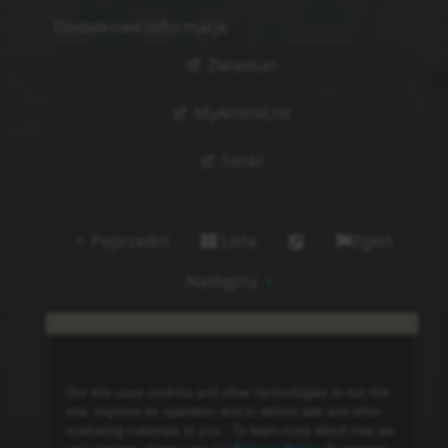
Dodatkowe informacje
Zwiastun
MyAnimeList
Simkl
Poprzedni
Lista
Zgłoś
Następny