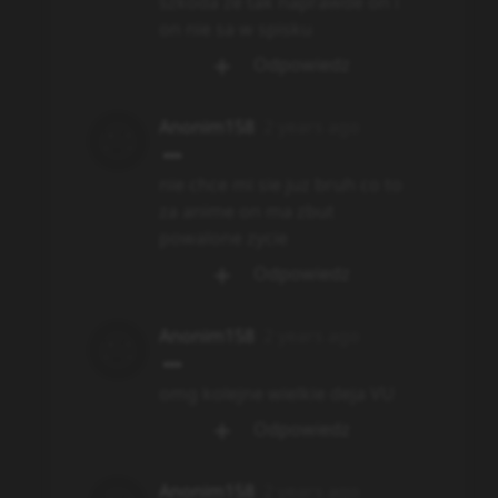
szkoda ze tak naprawde on i
on nie sa w spisku
Odpowiedz
Anonim158
2 years ago
nie chce mi sie juz bruh co to
za anime on ma zbut
powalone zycie
Odpowiedz
Anonim158
2 years ago
omg kolejne wielkie deja VU
Odpowiedz
Anonim158
2 years ago