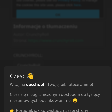
Informacje o tłumaczeniu
Autor:
CrunchyRoll
Strona:
https://www.crunchyroll.com
CRUNCHYROLL
:
CrunchyRoll
NETFLIX
:
Cześć
👋
Netflix
Witaj na
docchi.pl
- Twojej bibliotece anime!
DISNEY+
:
Ciesz się nieograniczonym dostępem do tysięcy
niesamowitych odcinków anime! 😄
Disney+
👉 Poradnik jak korzystać z naszej strony