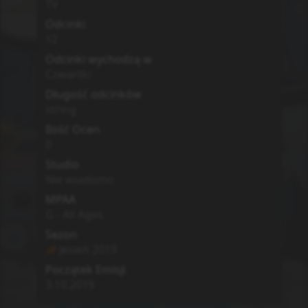
TV
Odcinki
12
Odcinki wychodzą w
Czwartki
Długość odcinków
string
Ilość Ocen
0
Studio
Nie wiadomo
MPAA
G - All Ages
Sezon
Jesień
2019
Początek Emisji
3.10.2019