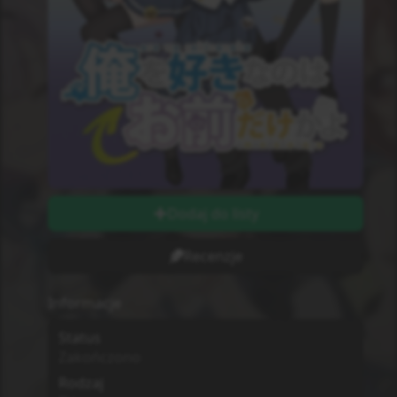
Dodaj do listy
Recenzje
Informacje
Status
Zakończono
Rodzaj