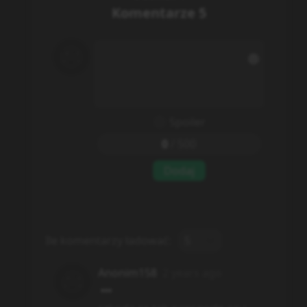
Komentarze
5
Spoiler
0
/
500
Dodaj
Ile komentarzy ładować:
5
Anonim158
2 years ago