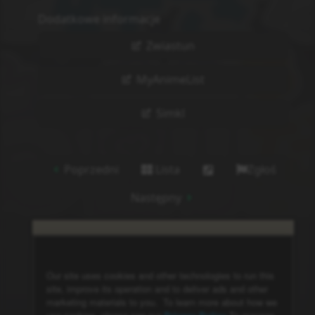
Dodatkowe informacje
Zwiastun
MyAnimeList
Simkl
Poprzedni
Lista
Zgłoś
Następny