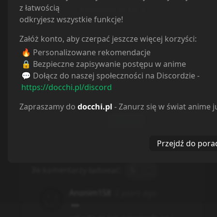
z łatwością
Komentarze
5
odkryjesz wszystkie funkcje!
Załóż konto, aby czerpać jeszcze więcej korzyści:
🔥 Personalizowane rekomendacje
🔒 Bezpieczne zapisywanie postępu w anime
💬 Dołącz do naszej społeczności na Discordzie -
Spoiler
https://docchi.pl/discord
0
/
500
Zapraszamy do
docchi.pl
- Zanurz się w świat anime j
Dodaj
Przejdź do pora
Ile komentarzy ładować:
5
Anonim158
2 years ago