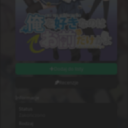
Dodaj do listy
Recenzje
Informacje
Status
Zakończono
Rodzaj