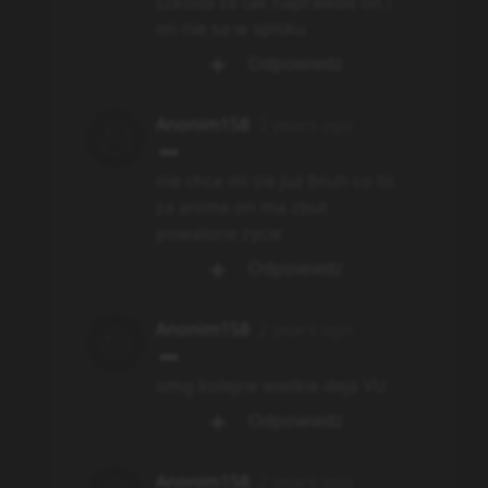
szkoda ze tak naprawde on i
on nie sa w spisku
Odpowiedz
Anonim158
2 years ago
nie chce mi sie juz bruh co to
za anime on ma zbut
powalone zycie
Odpowiedz
Anonim158
2 years ago
omg kolejne wielkie deja VU
Odpowiedz
Anonim158
2 years ago