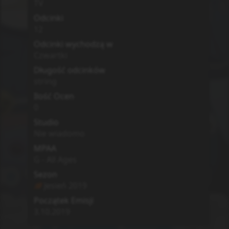
TV
Odcinki
12
Odcinki wychodzą w
Czwartki
Długość odcinków
string
Ilość Ocen
0
Studio
Nie wiadomo
MPAA
G - All Ages
Sezon
Jesień
2019
Początek Emisji
3.10.2019