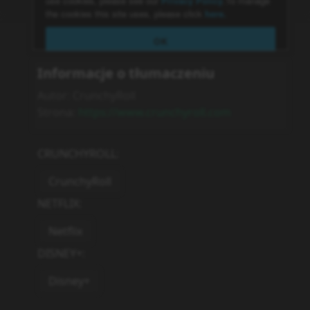
Informacje o tłumaczeniu
Autor:
CrunchyRoll
Strona:
https://www.crunchyroll.com
CRUNCHYROLL
:
CrunchyRoll
NETFLIX
:
Netflix
DISNEY+
:
Disney+