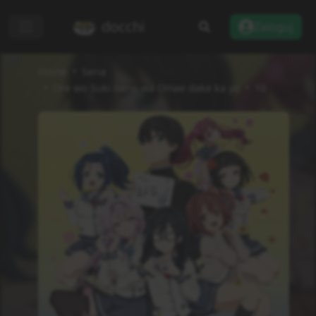
docchi
Zaloguj
Home
Seria
Ore wo Suki nano wa Omae dake ka yo
10