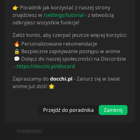
👉 Poradnik jak korzystać z naszej strony
Porzucone
2
Planuję
36
znajdziesz w
/settings/tutorial
- z łatwością
Wstrzymane
2
odkryjesz wszystkie funkcje!
Załóż konto, aby czerpać jeszcze więcej korzyści:
🔥 Personalizowane rekomendacje
🔒 Bezpieczne zapisywanie postępu w anime
💬 Dołącz do naszej społeczności na Discordzie
-
https://docchi.pl/discord
Zapraszamy do
docchi.pl
- Zanurz się w świat
anime już dziś! 🌟
Odcinki
Przejdź do poradnika
Zamknij
Sortuj odcinki od
najstarszych
Odcinek
1
Odcinek
2