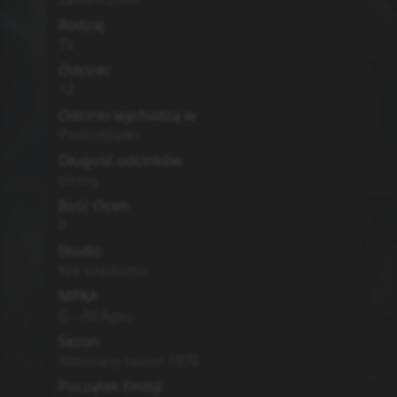
Rodzaj
TV
Odcinki
12
Odcinki wychodzą w
Poniedziałki
Długość odcinków
string
Ilość Ocen
0
Studio
Nie wiadomo
MPAA
G - All Ages
Sezon
Nieznany sezon
1970
Początek Emisji