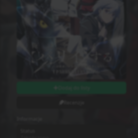
Dodaj do listy
Recenzje
Informacje
Status
Zakończono