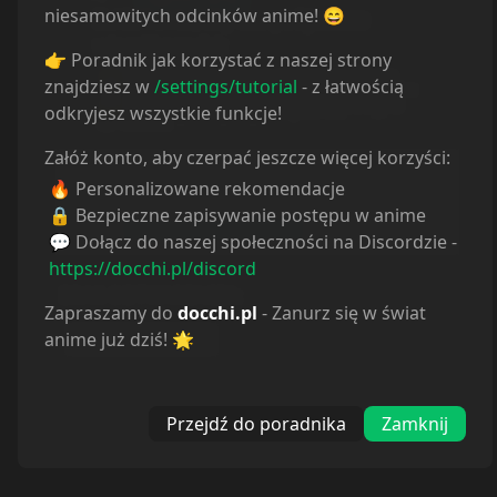
niesamowitych odcinków anime! 😄
👉 Poradnik jak korzystać z naszej strony
znajdziesz w
/settings/tutorial
- z łatwością
odkryjesz wszystkie funkcje!
Załóż konto, aby czerpać jeszcze więcej korzyści:
Informacje o tłumaczeniu
🔥 Personalizowane rekomendacje
Autor:
Odcinek nie istnieje.
🔒 Bezpieczne zapisywanie postępu w anime
Strona:
https://docchi.pl/404
💬 Dołącz do naszej społeczności na Discordzie -
https://docchi.pl/discord
BRAK ODTWARZACZA
:
Zapraszamy do
docchi.pl
- Zanurz się w świat
anime już dziś! 🌟
Autor nieznany
Przejdź do poradnika
Zamknij