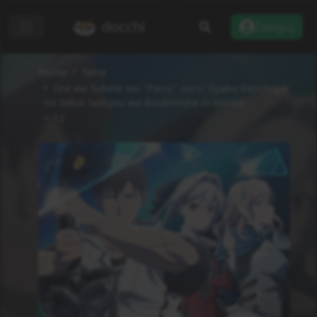
docchi
Zaloguj
Home
Seria
Ore wa Subete wo "Parry" suru: Gyaku Kanchigai
no Sekai Saikyou wa Boukensha ni Naritai
12