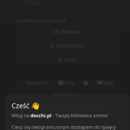
1.01.1970
Dodatkowe informacje
Zwiastun
MyAnimeList
Simkl
Poprzedni
Lista
Zgłoś
Następny
Cześć
👋
Witaj na
docchi.pl
- Twojej bibliotece anime!
Ciesz się nieograniczonym dostępem do tysięcy