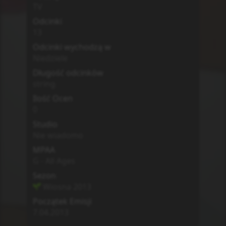
Zwiastun
MyAnimeList
Simkl
Brak
0
Ore no Imouto ga Konna ni
Kawaii Wake ga Nai 2
Oreimo 2
Opis
Głównym bohaterem jest siedemnastoletni
Kousaka Kyousuke, którego życiowymi
priorytetami są cisza i spokój. Wiódłby takie