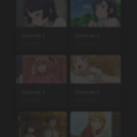
30.01.2023
30.01.2023
Odcinek
13
30.01.2023
Podobne serie
Mofa gongzhu de xiao fan
nao
ONA
,
2025
12
Ookami Shoujo to Kuro O
uji
TV
,
2014
12