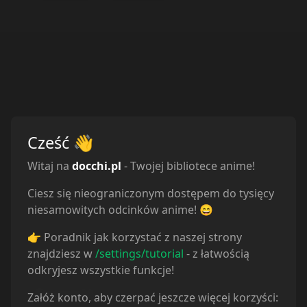
Obejrzane
33
Porzucone
0
Planuję
20
Wstrzymane
1
Cześć
👋
Witaj na
docchi.pl
- Twojej bibliotece anime!
Ciesz się nieograniczonym dostępem do tysięcy
niesamowitych odcinków anime! 😄
Odcinki
👉 Poradnik jak korzystać z naszej strony
znajdziesz w
/settings/tutorial
- z łatwością
Sortuj odcinki od
najstarszych
odkryjesz wszystkie funkcje!
Odcinek
1
Odcinek
2
Załóż konto, aby czerpać jeszcze więcej korzyści: