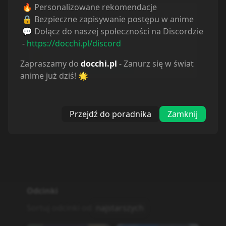
30.01.2023
30.01.2023
🔥 Personalizowane rekomendacje
🔒 Bezpieczne zapisywanie postępu w anime
💬 Dołącz do naszej społeczności na Discordzie
Odcinek
3
Odcinek
4
-
https://docchi.pl/discord
30.01.2023
30.01.2023
Zapraszamy do
docchi.pl
- Zanurz się w świat
anime już dziś! 🌟
Odcinek
5
Odcinek
6
30.01.2023
30.01.2023
Przejdź do poradnika
Zamknij
Odcinek
7
Odcinek
8
30.01.2023
30.01.2023
Odcinek
9
Odcinek
10
30.01.2023
30.01.2023
Odcinek
11
Odcinek
12