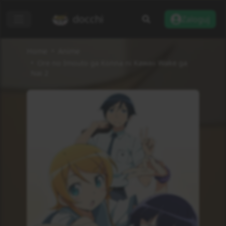
docchi
Zaloguj
Home
Anime
Ore no Imouto ga Konna ni Kawaii Wake ga
Nai 2
Dodaj do listy
Recenzje
Informacje
Status
Zakończono
Rodzaj
TV