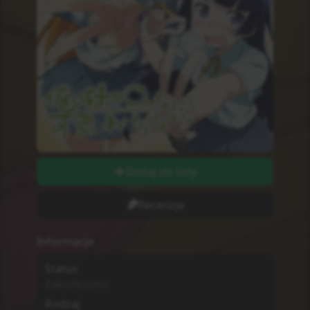
Odcinki
13
Odcinki wychodzą w
Niedziele
Długość odcinków
string
Ilość Ocen
0
Studio
Nie wiadomo
MPAA
G - All Ages
Sezon
Wiosna
2013
Początek Emisji
7.04.2013
Dodatkowe informacje