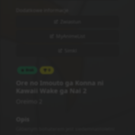
spokojne życie, gdyby nie jego młodsza
siostra – Kirino, uwielbiana przez rodziców i
całe jej otoczenie, jednak traktująca brata jak
powietrze lub śmiecia niegodnego uwagi.
Dziewczynka zachowuje się tak aż do pewnej
nocy, gdy niespodziewanie budzi Kousakę i
prosi go o „życiową radę”, dotyczącą…
Zbioru mang, DVD, gadżetów i gier eroge z
udziałem siostrzyczek! Nie trudno wyobrazić
sobie reakcję brata. Jak się okazuje w
kolejnych odcinkach, na jednej poradzie się
nie skończy i bohater zmieni się w dobrego
brata, będącego wsparciem dla swojej
siostry.
Comedy
Romance