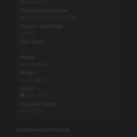
Nie wiadomo
Odcinki wychodzą w
Nieznany dzień tygodnia
Długość odcinków
string
Ilość Ocen
0
Studio
Nie wiadomo
MPAA
G - All Ages
Sezon
Lato
2026
Początek Emisji
5.07.2026
Dodatkowe informacje