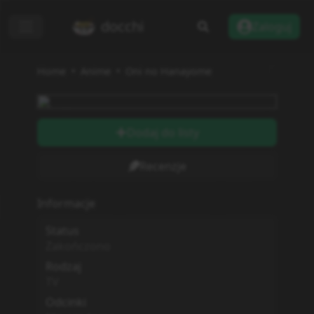
docchi
Zaloguj
Home
Anime
Oni no Hanayome
Dodaj do listy
Recenzje
Informacje
Status
Zakończono
Rodzaj
TV
Odcinki