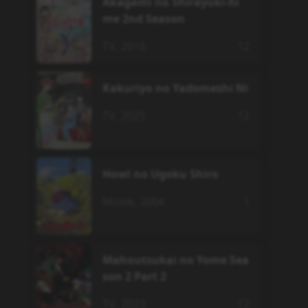
Akagami no Shirayuki-hi
me 2nd Season
TV
,
2016
12
Kakuriyo no Yadomeshi Ni
TV
,
2025
12
Howl no Ugoku Shiro
Movie
,
2004
1
Mahoutsukai no Yome Sea
son 2 Part 2
TV
,
2023
12