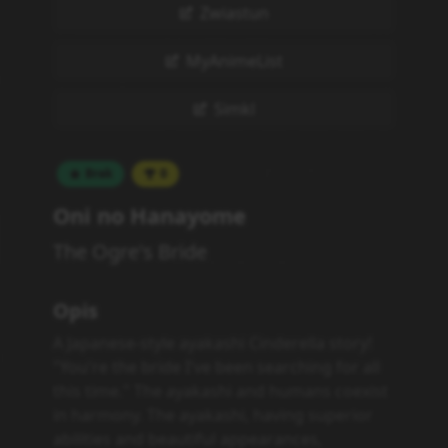
Zwiastun
MyAnimeList
Simkl
Brak
0
Oni no Hanayome
The Ogre's Bride
Opis
A Japanese-style ayakashi Cinderella story!
"You're the bride I've been searching for all
this time." The ayakashi and humans coexist
in harmony. The ayakashi, having superior
abilities and beautiful appearances,