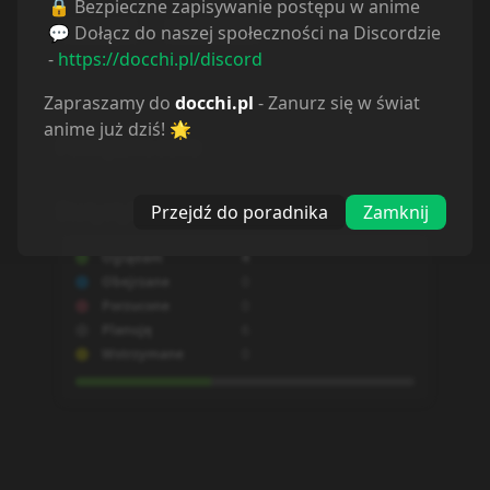
🔒 Bezpieczne zapisywanie postępu w anime
Shoujo
Historical
💬 Dołącz do naszej społeczności na Discordzie
-
https://docchi.pl/discord
Zapraszamy do
docchi.pl
- Zanurz się w świat
anime już dziś! 🌟
Powiązane serie
Statystyki
Przejdź do poradnika
Zamknij
Oglądam
4
Obejrzane
0
Porzucone
0
Planuję
6
Wstrzymane
0