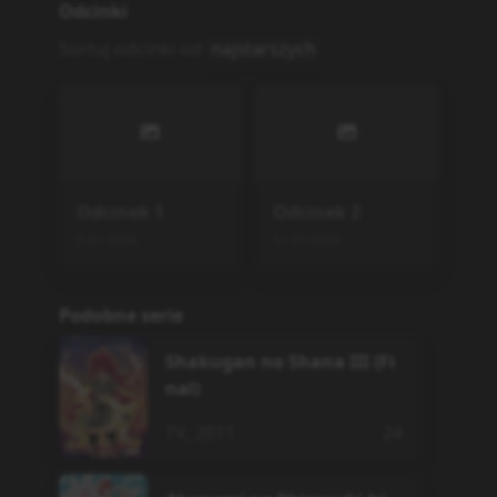
Odcinki
Sortuj odcinki od
najstarszych
Odcinek
1
Odcinek
2
5.07.2026
11.07.2026
Podobne serie
Shakugan no Shana III (Fi
nal)
TV
,
2011
24