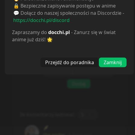
🔒 Bezpieczne zapisywanie postępu w anime
Odcinek 1168
💬 Dołącz do naszej społeczności na Discordzie -
Komentarze
5
https://docchi.pl/discord
Zapraszamy do
docchi.pl
- Zanurz się w świat
anime już dziś! 🌟
Spoiler
Przejdź do poradnika
Zamknij
0
/
500
Dodaj
Ile komentarzy ładować:
5
the ender
4 days ago