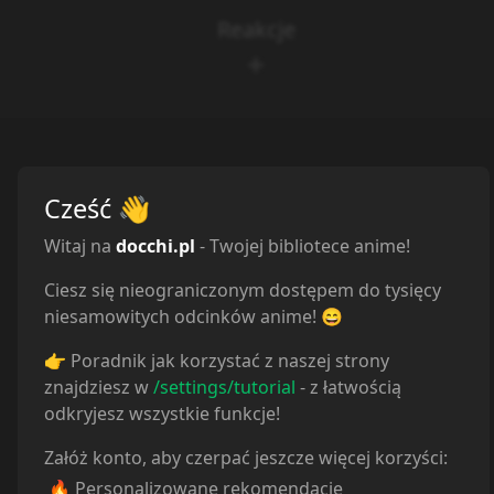
Reakcje
Cześć
👋
Witaj na
docchi.pl
- Twojej bibliotece anime!
Ciesz się nieograniczonym dostępem do tysięcy
niesamowitych odcinków anime! 😄
👉 Poradnik jak korzystać z naszej strony
znajdziesz w
/settings/tutorial
- z łatwością
odkryjesz wszystkie funkcje!
Załóż konto, aby czerpać jeszcze więcej korzyści:
🔥 Personalizowane rekomendacje