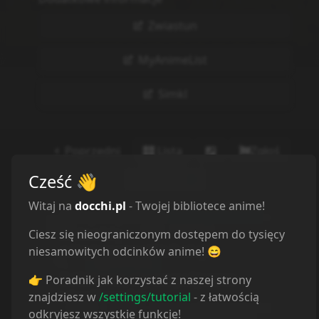
Zwiastun
MyAnimeList
Simkl
Poprzedni
Lista
Zgłoś
Cześć
👋
Następny
Witaj na
docchi.pl
- Twojej bibliotece anime!
Ciesz się nieograniczonym dostępem do tysięcy
niesamowitych odcinków anime! 😄
👉 Poradnik jak korzystać z naszej strony
znajdziesz w
/settings/tutorial
- z łatwością
odkryjesz wszystkie funkcje!