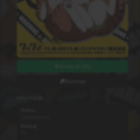
Dodaj do listy
Recenzje
Informacje
Status
Zakończono
Rodzaj
TV