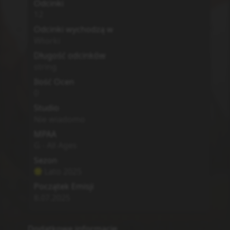
Odcinki
12
Odcinki wychodzą w
Wtorki
Długość odcinków
string
Ilość Ocen
0
Studio
Nie wiadomo
MPAA
G - All Ages
Sezon
Lato
2025
Początek Emisji
8.07.2025
Dodatkowe informacje