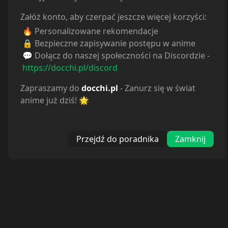
Załóż konto, aby czerpać jeszcze więcej korzyści:
🔥 Personalizowane rekomendacje
Informacje o tłumaczeniu
🔒 Bezpieczne zapisywanie postępu w anime
💬 Dołącz do naszej społeczności na Discordzie -
Autor:
Odcinek nie istnieje.
https://docchi.pl/discord
Strona:
https://docchi.pl/404
Zapraszamy do
docchi.pl
- Zanurz się w świat
BRAK ODTWARZACZA
:
anime już dziś! 🌟
Autor nieznany
Przejdź do poradnika
Zamknij