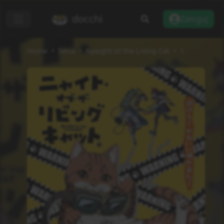
docchi
Zaloguj
Home
Seria
Nyaight of the Living Cat
1