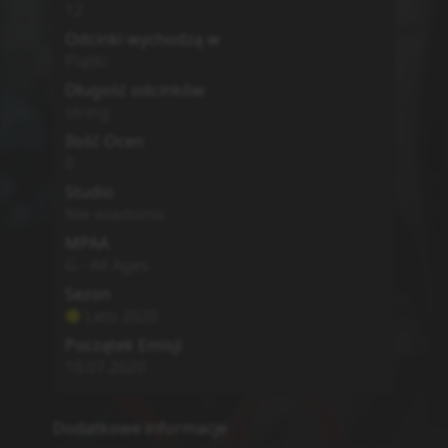
MyAnimeList
Simkl
Brak
0
No Guns Life 2nd Season
No Guns Life
Opis
Second half of No Guns Life.
Action
Drama
Sci-Fi
Seinen