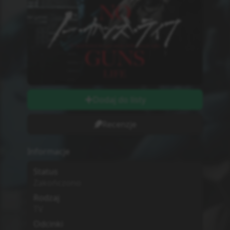
Odcinki wychodzą w
Piątki
Długość odcinków
string
Ilość Ocen
0
Studio
Nie wiadomo
MPAA
G - All Ages
Sezon
Lato
2020
Początek Emisji
10.07.2020
Dodatkowe informacje
Zwiastun