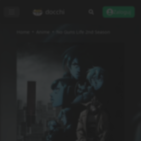
docchi
Zaloguj
Home
Anime
No Guns Life 2nd Season
Dodaj do listy
Recenzje
Informacje
Status
Zakończono
Rodzaj
TV
Odcinki
12