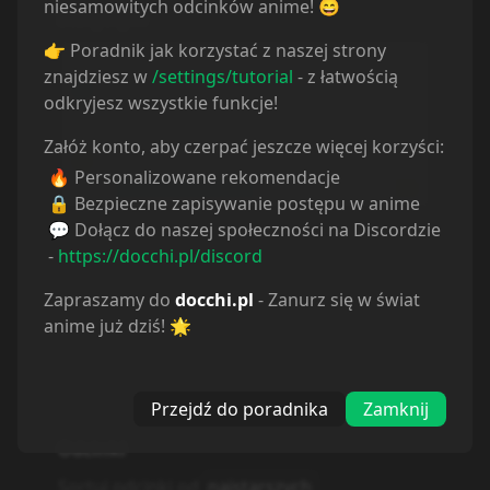
niesamowitych odcinków anime! 😄
Odcinek
1
Odcinek
2
👉 Poradnik jak korzystać z naszej strony
8.10.2024
8.10.2024
znajdziesz w
/settings/tutorial
- z łatwością
odkryjesz wszystkie funkcje!
Odcinek
3
Odcinek
4
Załóż konto, aby czerpać jeszcze więcej korzyści:
8.10.2024
8.10.2024
🔥 Personalizowane rekomendacje
🔒 Bezpieczne zapisywanie postępu w anime
💬 Dołącz do naszej społeczności na Discordzie
Odcinek
5
Odcinek
6
-
https://docchi.pl/discord
8.10.2024
8.10.2024
Zapraszamy do
docchi.pl
- Zanurz się w świat
anime już dziś! 🌟
Odcinek
7
Odcinek
8
8.10.2024
8.10.2024
Przejdź do poradnika
Zamknij
Odcinek
9
Odcinek
10
8.10.2024
8.10.2024