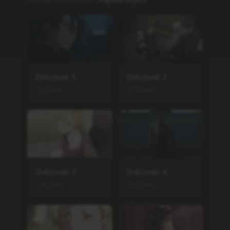
Odcinek
11
Odcinek
12
8.10.2024
8.10.2024
Podobne serie
Cyberpunk: Edgerunners
ONA
,
2022
10
Fushigi no Umi no Nadia G
ekijou You Original Ban
Movie
,
?
1
Steamboy
Steamboy