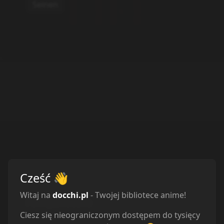
Oglądam
2
Obejrzane
7
Porzucone
1
Planuję
6
Wstrzymane
1
Cześć
👋
Odcinki
Witaj na
docchi.pl
- Twojej bibliotece anime!
Sortuj odcinki od
najstarszych
Ciesz się nieograniczonym dostępem do tysięcy