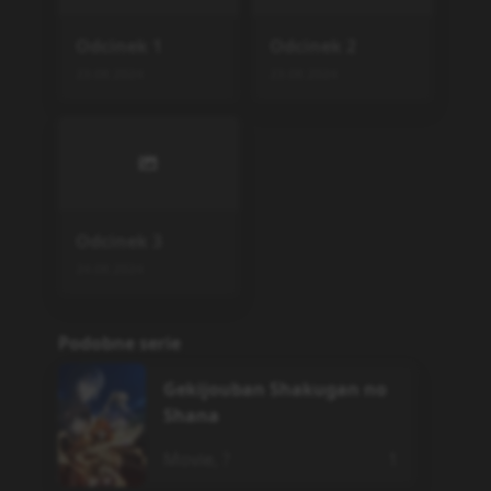
Odcinek
1
Odcinek
2
23.08.2024
23.08.2024
Odcinek
3
24.08.2024
Podobne serie
Gekijouban Shakugan no
Shana
Movie
,
?
1