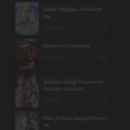
Isekai Meikyuu de Harem
wo
TV
,
2022
12
Sousei no Onmyouji
TV
,
2016
50
Genjitsu Shugi Yuusha no
Oukoku Saikenki
TV
,
2021
13
Wan Jie Xian Zong 3rd Seas
on