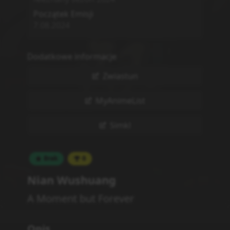
Początek Emisji
7.08.2024
Dodatkowe informacje
Zwiastun
MyAnimeList
Simkl
Brak
0
Nian Wushuang
A Moment but Forever
Opis