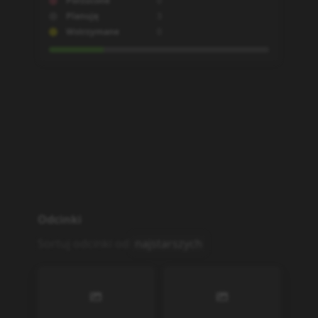
Porzucone
0
Planuję
3
Wstrzymane
0
Odcinki
Sortuj odcinki od
najstarszych