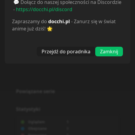
💬 Dołącz do naszej społeczności na Discordzie
-
https://docchi.pl/discord
Zapraszamy do
docchi.pl
- Zanurz się w świat
anime już dziś! 🌟
Przejdź do poradnika
Zamknij
Powiązane serie
Statystyki
Oglądam
1
Obejrzane
0