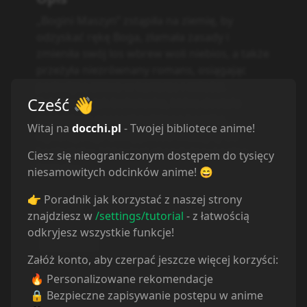
„Bogini Maszyn” zstąpiła na ziemię, by
odzyskać rękę Boga, złamała zasady i
zmieniła swój los wbrew woli niebios, a także
przeżyła niezrównany romans, osiągając
podwójne żniwo w karierze i miłości.
Cześć
👋
Zobaczmy, jak bohaterka, która dostała
scenariusz gorącokrwistego komika,
Witaj na
docchi.pl
- Twojej bibliotece anime!
wykorzystuje umiejętności maszyny do
kontrataku, który jest ekscytujący i pełen
Ciesz się nieograniczonym dostępem do tysięcy
śmiechu.
niesamowitych odcinków anime! 😄
👉 Poradnik jak korzystać z naszej strony
Action
Fantasy
Romance
znajdziesz w
/settings/tutorial
- z łatwością
odkryjesz wszystkie funkcje!
Historical
Załóż konto, aby czerpać jeszcze więcej korzyści:
🔥 Personalizowane rekomendacje
🔒 Bezpieczne zapisywanie postępu w anime