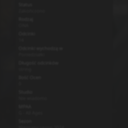
Status
Zakończono
Rodzaj
ONA
Odcinki
14
Odcinki wychodzą w
Poniedziałki
Długość odcinków
string
Ilość Ocen
0
Studio
Nie wiadomo
MPAA
G - All Ages
Sezon
Nieznany sezon
2024