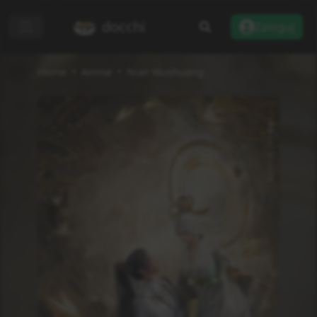
docchi
Zaloguj
Home
Anime
Nian Wushuang