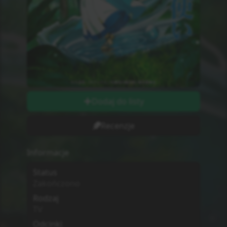
Odcinki wychodzą w
Piątki
Długość odcinków
string
Ilość Ocen
0
Studio
Nie wiadomo
MPAA
G - All Ages
Sezon
Lato
2025
Początek Emisji
4.07.2025
Dodatkowe informacje
Zwiastun