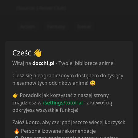
Statystyki
Oglądam
50
Obejrzane
90
Porzucone
2
Cześć
👋
Planuję
72
Wstrzymane
3
Witaj na
docchi.pl
- Twojej bibliotece anime!
Ciesz się nieograniczonym dostępem do tysięcy
niesamowitych odcinków anime! 😄
👉 Poradnik jak korzystać z naszej strony
znajdziesz w
/settings/tutorial
- z łatwością
odkryjesz wszystkie funkcje!
Załóż konto, aby czerpać jeszcze więcej korzyści:
🔥 Personalizowane rekomendacje