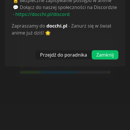
🔒 Bezpieczne zapisywanie postępu w anime
Odcinki
💬 Dołącz do naszej społeczności na Discordzie
Sortuj odcinki od
najstarszych
-
https://docchi.pl/discord
Zapraszamy do
docchi.pl
- Zanurz się w świat
Odcinek
1
Odcinek
2
anime już dziś! 🌟
3.07.2025
10.07.2025
Przejdź do poradnika
Zamknij
Odcinek
3
Odcinek
4
18.07.2025
24.07.2025
Odcinek
5
Odcinek
6
1.08.2025
14.08.2025
Odcinek
7
Odcinek
8
21.08.2025
1.09.2025