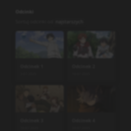
Odcinek
9
Odcinek
10
4.09.2025
11.09.2025
Odcinek
11
Odcinek
12
18.09.2025
25.09.2025
Podobne serie
Tensei shitara Slime Datta
Ken 4th Season
TV
,
2026
12
Ore wa Seikan Kokka no A
kutoku Ryoushu!
TV
,
2025
12