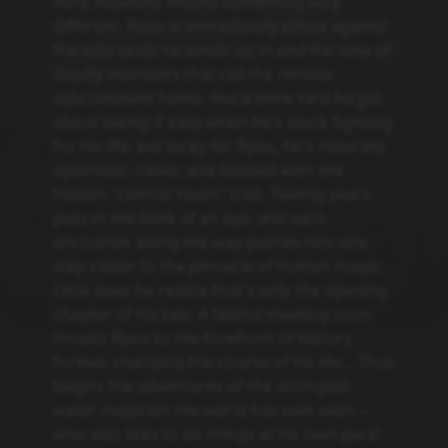
Action
Fantasy
Isekai
Powiązane serie