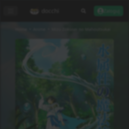
docchi
Zaloguj
Home
Anime
Mizu Zokusei no Mahoutsukai
Dodaj do listy
Recenzje
Informacje
Status
Zakończono
Rodzaj
TV
Odcinki
12