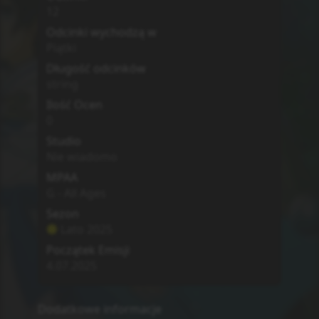
MyAnimeList
Simkl
Brak
0
Mizu Zokusei no Mahoutsukai
The Water Magician
Opis
Ryou is delighted to be reincarnated into the
fantastical world of Phi, where he thinks he'll
get to live a quiet life learning to use his
newfound water magic. Going with the flow
here, however, means something very
different. Ryou is immediately pitted against