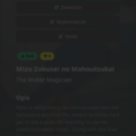
the wild lands he winds up in and the slew of
deadly monsters that call the remote
subcontinent home. You'd think he'd forget
about taking it easy when he's stuck fighting
for his life, but lucky for Ryou, he's naturally
optimistic, clever, and blessed with the
hidden "Eternal Youth" trait. Twenty years
pass in the blink of an eye, and each
encounter along the way pushes him one
step closer to the pinnacle of human magic.
Little does he realize that's only the opening
chapter of his tale. A fateful meeting soon
thrusts Ryou to the forefront of history,
forever changing the course of his life... Thus
begins the adventures of the strongest
water magician the world has ever seen—
who also likes to do things at his own pace!
(Source: J-Novel Club)