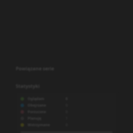
Powiązane serie
Statystyki
Oglądam
0
Obejrzane
0
Porzucone
0
Planuję
1
Wstrzymane
0