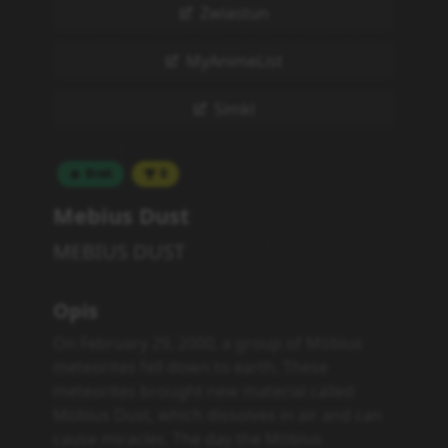
Zwiastun
MyAnimeList
Simkl
Brak
0
Mebius Dust
MEBIUS DUST
Opis
On February 29, 2000, a group of Möbius
meteorites fell down to earth. These
meteorites brought new material called
Möbius Dust, which dissolves in air and can
cause miracles. The day the Möbius