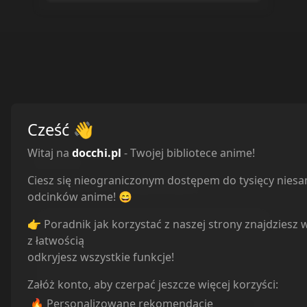
Cześć
👋
Witaj na
docchi.pl
- Twojej bibliotece anime!
Odcinki
Ciesz się nieograniczonym dostępem do tysięcy nies
Sortuj odcinki od
najstarszych
odcinków anime! 😄
👉 Poradnik jak korzystać z naszej strony znajdziesz 
z łatwością
odkryjesz wszystkie funkcje!
Brakuje odcinków?
Możesz je dodać automatycznie jedną
Załóż konto, aby czerpać jeszcze więcej korzyści:
komendą na naszym serwerze.
🔥 Personalizowane rekomendacje