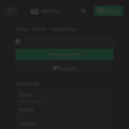
docchi
Zaloguj
Home
Anime
Mebius Dust
Dodaj do listy
Recenzje
Informacje
Status
Zakończono
Rodzaj
TV
Odcinki