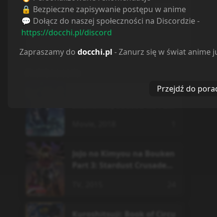
KOPIUJ
🔒 Bezpieczne zapisywanie postępu w anime
/brakuje mebius-dust
💬 Dołącz do naszej społeczności na Discordzie -
Otwórz Discorda
https://docchi.pl/discord
Zapraszamy do
docchi.pl
- Zanurz się w świat anime j
Podobne serie
Przejdź do pora
Donten ni Warau Gaiden:
Shukumei, Soutou no Fuu
ma
Movie
,
2018
1
JoJo no Kimyou na Bouken
Part 3: Stardust Crusaders
2nd Season
TV
,
2015
24
Kuroshitsuji: Book of Circu