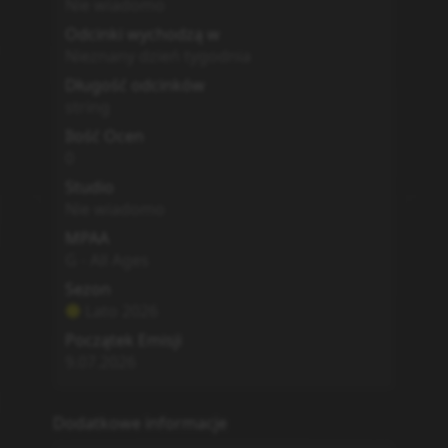
Nie wiadomo
Odcinki wychodzą w
Nieznany dzień tygodnia
Długość odcinków
string
Ilość Ocen
0
Studio
Nie wiadomo
MPAA
G - All Ages
Sezon
Lato
2026
Początek Emisji
9.07.2026
Dodatkowe informacje