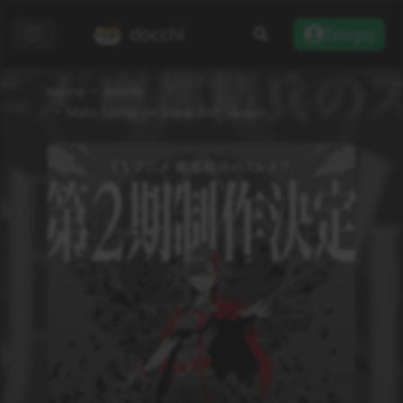
docchi
Zaloguj
Home
Anime
Mato Seihei no Slave 2nd Season
Dodaj do listy
Recenzje
Informacje
Status
Zakończono
Rodzaj
TV
Odcinki