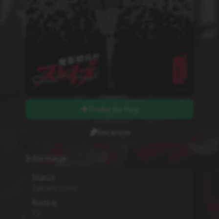
12
Odcinki wychodzą w
Poniedziałki
Długość odcinków
string
Ilość Ocen
0
Studio
Nie wiadomo
MPAA
G - All Ages
Sezon
Zima
2026
Początek Emisji
1.01.2026
Dodatkowe informacje