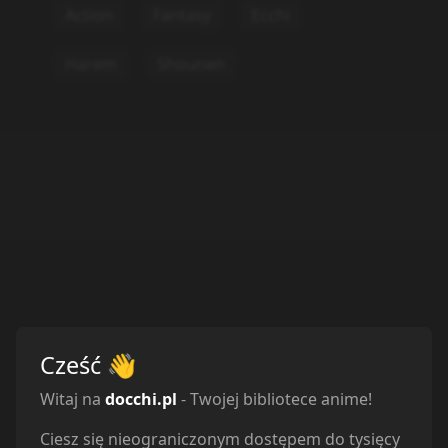
Statystyki
Oglądam
27
Obejrzane
23
Porzucone
0
Planuję
83
Wstrzymane
3
Cześć
👋
Witaj na
docchi.pl
- Twojej bibliotece anime!
Odcinki
Ciesz się nieograniczonym dostępem do tysięcy