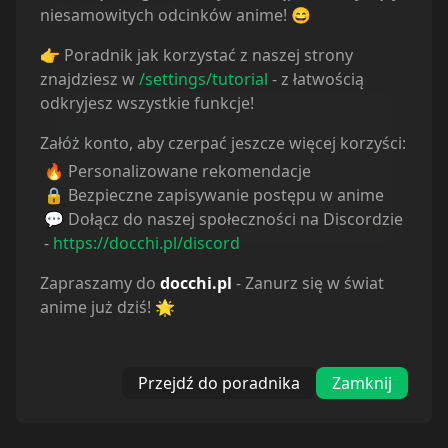
niesamowitych odcinków anime! 😄
Sortuj odcinki od
najstarszych
👉 Poradnik jak korzystać z naszej strony
Odcinek
1
Odcinek
2
znajdziesz w
/settings/tutorial
- z łatwością
odkryjesz wszystkie funkcje!
10.01.2026
22.01.2026
Załóż konto, aby czerpać jeszcze więcej korzyści:
Odcinek
3
Odcinek
4
🔥 Personalizowane rekomendacje
🔒 Bezpieczne zapisywanie postępu w anime
22.01.2026
29.01.2026
💬 Dołącz do naszej społeczności na Discordzie
-
https://docchi.pl/discord
Odcinek
5
Odcinek
6
Zapraszamy do
docchi.pl
- Zanurz się w świat
13.02.2026
13.02.2026
anime już dziś! 🌟
Odcinek
7
Odcinek
8
24.02.2026
25.03.2026
Przejdź do poradnika
Zamknij
Odcinek
9
Odcinek
10