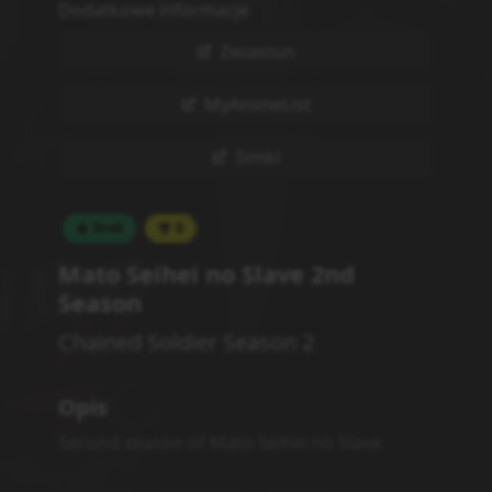
Harem
Shounen
Powiązane serie