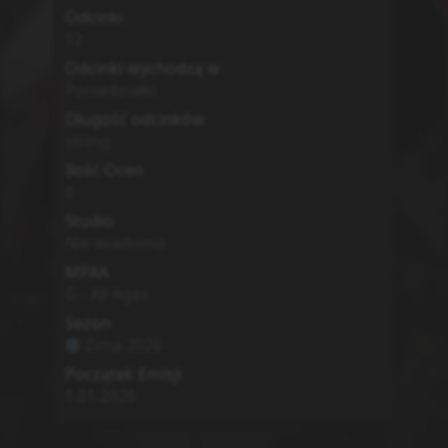
Zwiastun
MyAnimeList
Simkl
Brak
0
Mato Seihei no Slave 2nd
Season
Chained Soldier Season 2
Opis
Second season of Mato Seihei no Slave.
Action
Fantasy
Ecchi