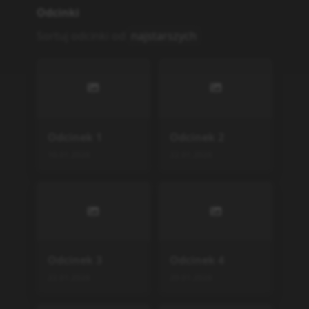
25.03.2026
25.03.2026
Odcinek
11
Odcinek
12
25.03.2026
26.03.2026
Podobne serie
Taimadou Gakuen 35 Shik
en Shoutai
TV
,
2015
12
Bastard!! Ankoku no Haka
ishin (ONA)
ONA
,
2022
13