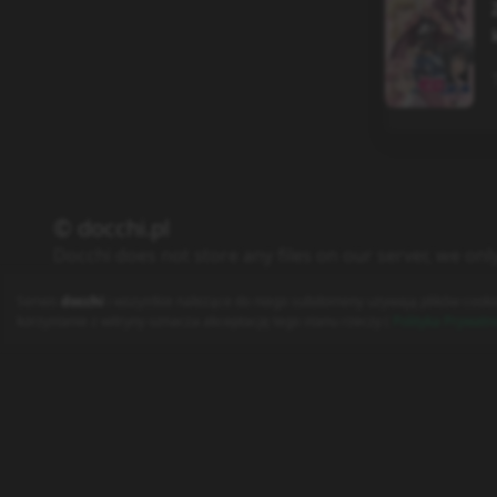
© docchi.pl
Docchi does not store any files on our server, we onl
Polityka Prywatności
Regulamin
Kontakt
Serwis
docchi
i wszystkie należące do niego subdomeny używają plików cooki
korzystanie z witryny oznacza akceptację tego stanu rzeczy (
Polityka Prywatn