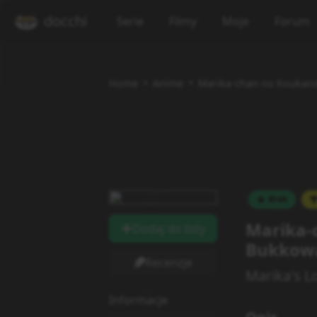
docchi
Serie
Filmy
Moje
Forum
Home
Anime
Marika-chan no Koukan
Brak
Marika-
Dodaj do listy
Bukkowa
Recenzje
Marika's L
Informacje