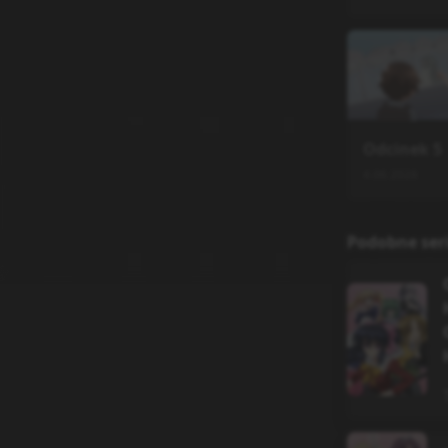
Odcinek
5
4.06.2026
Podobne ser