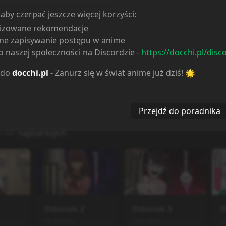
 aby czerpać jeszcze więcej korzyści:
lizowane rekomendacje
ne zapisywanie postępu w anime
 naszej społeczności na Discordzie -
https://docchi.pl/disc
 do
docchi.pl
- Zanurz się w świat anime już dziś! 🌟
Przejdź do poradnika
i od
najstarszych
Odcinek
2
Odcinek
3
O
16.04.2026
4.06.2026
4.