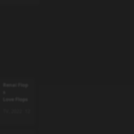
Renai Flop
s
Love Flops
TV
,
2022
12