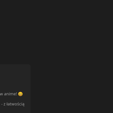
ów anime! 😄
l
- z łatwością