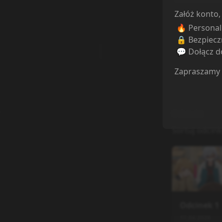
Załóż konto,
🔥 Persona
🔒 Bezpiecz
💬 Dołącz do
Zapraszamy
Odcinki
Sortuj odcink
Odcinek
1
11.04.2026