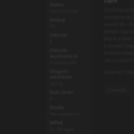
Opis
Status
Confessing t
Zakończono
someone as u
Rodzaj
would do—I w
TV
dream had com
Odcinki
like in a lov
8
a dream I wen
Odcinki
it had broken 
wychodzą w
me so much wh
Poniedziałki
Długość
(Source: Cool
odcinków
string
Comedy
Ilość Ocen
0
Studio
Nie wiadomo
MPAA
G - All Ages