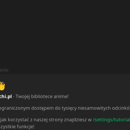
erie
👋
chi.pl
- Twojej bibliotece anime!
3
e
1
ieograniczonym dostępem do tysięcy niesamowitych odcink
e
1
jak korzystać z naszej strony znajdziesz w
/settings/tutoria
5
ne
0
zystkie funkcje!