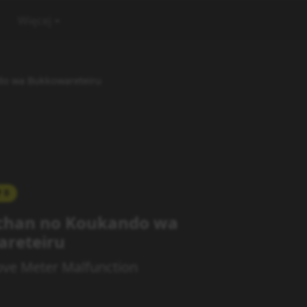
Więcej
do wa Bukkowareteiru
0
chan no Koukando wa
reteiru
ove Meter Malfunction