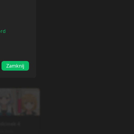
ord
Zamknij
dcinek
4
06.2026