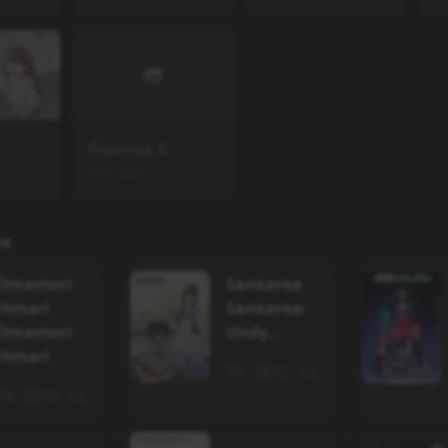
Odcinek
6
5.06.2026
ie
Omamori
Sankarea
Himari
Sankarea:
Omamori
Undy...
Himari
TV
,
2012
12
TV
,
2010
12