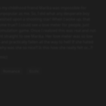
o my childhood friend Marika was impossible for
npopular as me. So, I did what any desperate boy
ished upon a shooting star! When I woke up, that
e true?! I could see a love meter for people, just
e simulation game. Once I realized this was real and not
t straight to see Marika. Her love meter was so low
and practically fallen all the way to hell! If she hated
y was she so nice?! Is this how she really felt or...?!
mic)
Romance
Ecchi