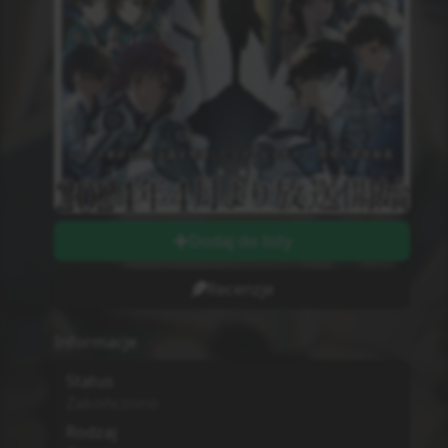
12
Odcinki wychodzą w
Piątki
Długość odcinków
string
Ilość Ocen
0
Studio
Nie wiadomo
MPAA
G - All Ages
Sezon
Wiosna
2024
Początek Emisji
5.04.2024
Dodatkowe informacje