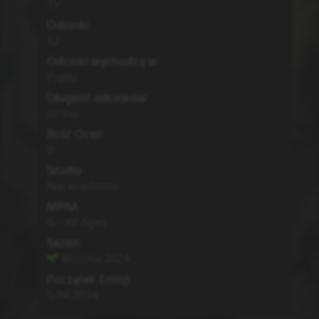
Zwiastun
MyAnimeList
Simkl
Poprzedni
Lista
Zgłoś
Następny