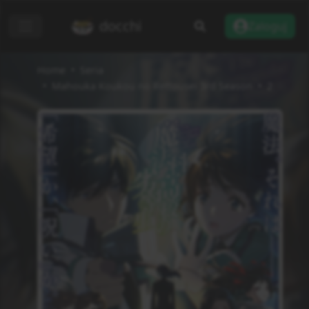
docchi
Zaloguj
Home
Seria
Mahouka Koukou no Rettousei 3rd Season
2
Dodaj do listy
Recenzje
Informacje
Status
Zakończono
Rodzaj
TV
Odcinki