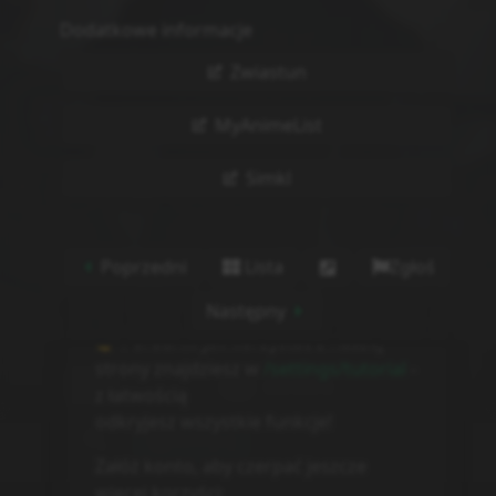
Informacje o tłumaczeniu
Autor:
Odcinek nie istnieje.
Strona:
https://docchi.pl/404
BRAK ODTWARZACZA
:
Autor nieznany