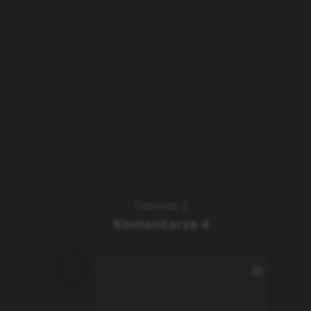
0
/
500
Dodaj
Ile komentarzy ładować:
5
Anonim129
2 years ago
to jego ciocia jest podejrzana
Odpowiedz
przelecz_diatlowa
2 years
ago
Czekałem na ten sezon już
bóg wie ile, ale się nie