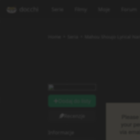
docchi
Serie
Filmy
Moje
Forum
Home
Seria
Mahou Shoujo Lyrical Na
Dodaj do listy
Recenzje
Informacje