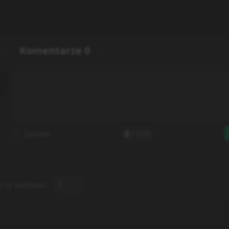
Komentarze
0
Spoiler
0
/
500
rzy ładować:
5