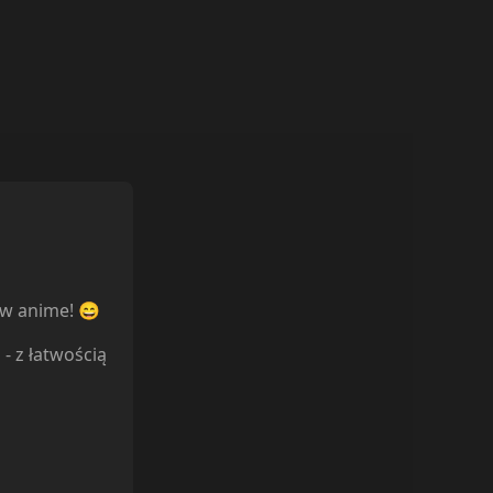
ów anime! 😄
l
- z łatwością