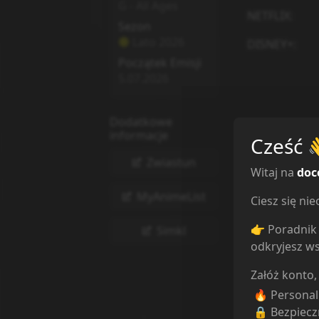
G - All Ages
NETFLIX
:
Sezon
Lato
2026
DISNEY+
:
Początek Emisji
5.07.2026
Dodatkowe
informacje
Cześć
Zwiastun
Witaj na
doc
MyAnimeList
Ciesz się n
👉 Poradnik 
Simkl
odkryjesz ws
Załóż konto,
🔥 Persona
🔒 Bezpiecz