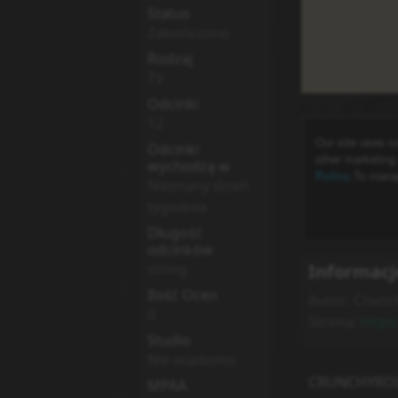
Status
Zakończono
Rodzaj
TV
Odcinki
12
Odcinki
wychodzą w
Nieznany dzień
tygodnia
Długość
odcinków
Informacj
string
Ilość Ocen
Autor:
Crunch
0
Strona:
https
Studio
Nie wiadomo
CRUNCHYRO
MPAA