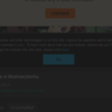
e o tłumaczeniu
yRoll
://www.crunchyroll.com
LL
:
CrunchyRoll