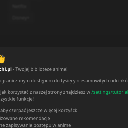
Netflix
Disney+
👋
chi.pl
- Twojej bibliotece anime!
ieograniczonym dostępem do tysięcy niesamowitych odcink
jak korzystać z naszej strony znajdziesz w
/settings/tutoria
zystkie funkcje!
 aby czerpać jeszcze więcej korzyści:
lizowane rekomendacje
ne zapisywanie postępu w anime