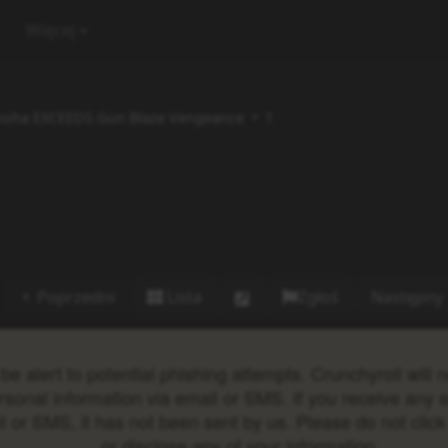
Więcej
noha EXCEEDS Gun Blaze Vengeance
1
Poprzedni
Lista
Zgłoś
Następny