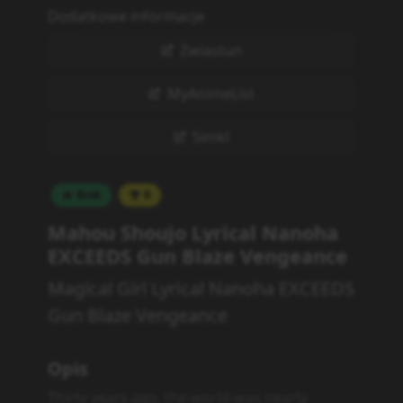
Dodatkowe informacje
Zwiastun
MyAnimeList
Simkl
Brak
0
Mahou Shoujo Lyrical Nanoha
EXCEEDS Gun Blaze Vengeance
Magical Girl Lyrical Nanoha EXCEEDS
Gun Blaze Vengeance
Opis
Thirty years ago, the world was nearly