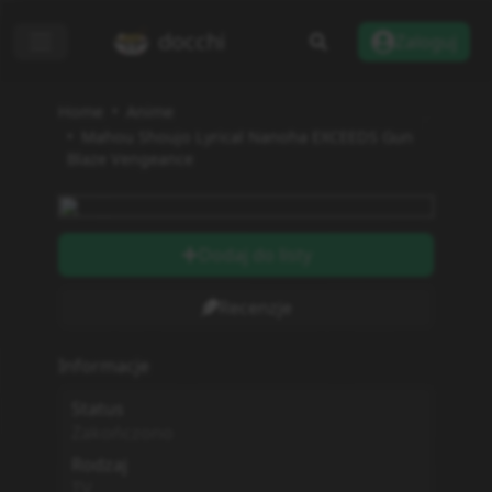
docchi
Zaloguj
Home
Anime
Mahou Shoujo Lyrical Nanoha EXCEEDS Gun
Blaze Vengeance
Dodaj do listy
Recenzje
Informacje
Status
Zakończono
Rodzaj
TV