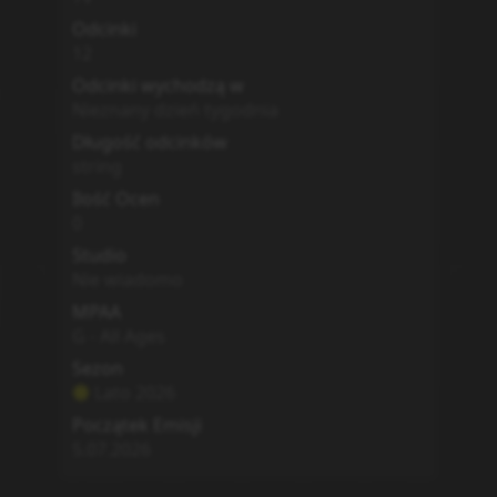
Odcinki
12
Odcinki wychodzą w
Nieznany dzień tygodnia
Długość odcinków
string
Ilość Ocen
0
Studio
Nie wiadomo
MPAA
G - All Ages
Sezon
Lato
2026
Początek Emisji
5.07.2026