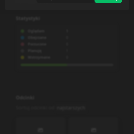
Powiązane serie
Statystyki
Oglądam
1
Obejrzane
0
Porzucone
0
Planuję
1
Wstrzymane
0
Odcinki
Sortuj odcinki od
najstarszych