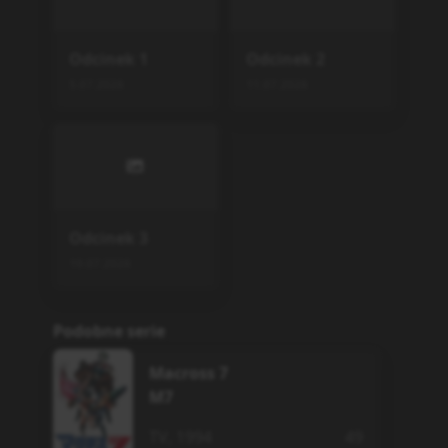
Odcinek
1
Odcinek
2
5.07.2026
11.07.2026
Odcinek
3
19.07.2026
Podobne serie
Macross 7
M7
TV
,
1994
49