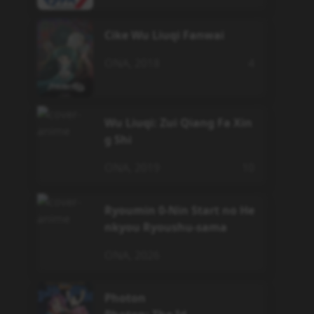
Cike Wu Liuqi Fanwai
ONA
,
2018
4
Wu Liuqi: Zui Qiang Fa Xin
g Shi
ONA
,
2019
10
Ryoumin 0-Nin Start no He
nkyou Ryoushu-sama
ONA
,
2026
Photon