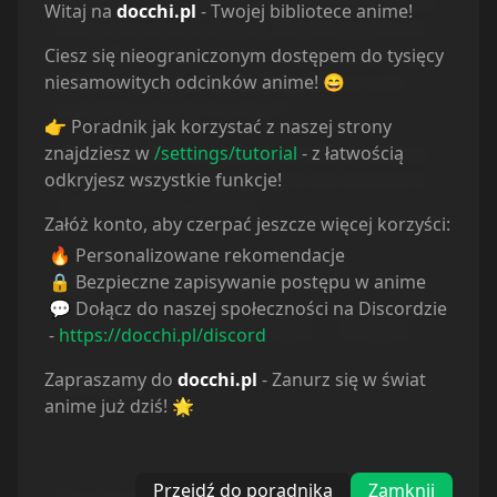
young invasive species extermination hunter
Witaj na
docchi.pl
- Twojej bibliotece anime!
living on a remote island. What incident will
Ciesz się nieograniczonym dostępem do tysięcy
befall Shina, who wishes only to live quietly
niesamowitych odcinków anime! 😄
with her younger sister Setsuna, her sole
remaining family member?
👉 Poradnik jak korzystać z naszej strony
znajdziesz w
/settings/tutorial
- z łatwością
Note: The first episode aired with a runtime
odkryjesz wszystkie funkcje!
of ~60 minutes as opposed to the standard
24 minute long episode.
Załóż konto, aby czerpać jeszcze więcej korzyści:
🔥 Personalizowane rekomendacje
Action
Comedy
Drama
🔒 Bezpieczne zapisywanie postępu w anime
💬 Dołącz do naszej społeczności na Discordzie
Fantasy
Mahou Shoujo
Magic
-
https://docchi.pl/discord
Zapraszamy do
docchi.pl
- Zanurz się w świat
Military
anime już dziś! 🌟
Przejdź do poradnika
Zamknij