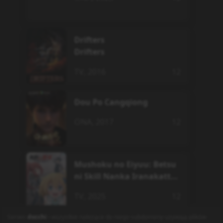
Drifters
Drifters
TV
,
2016
12
Dou Po Cangqiong
ONA
,
2017
12
Mushoku no Eiyuu: Betsu
ni Skill Nanka Iranakatta
n da ga
TV
,
2025
12
Serwis
docchi
i wszystkie należące do niego subdomeny używają plików
© docchi.pl