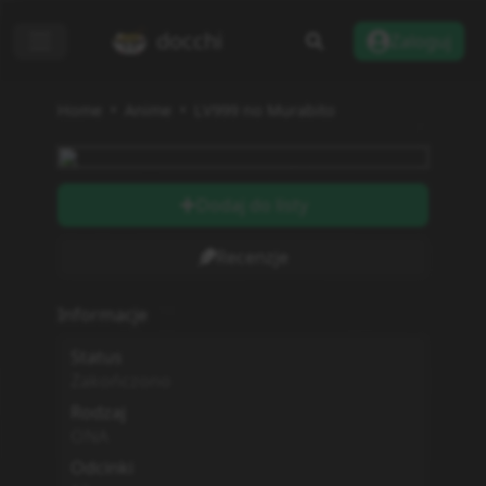
docchi
Zaloguj
Home
Anime
LV999 no Murabito
Dodaj do listy
Recenzje
Informacje
Status
Zakończono
Rodzaj
ONA
Odcinki