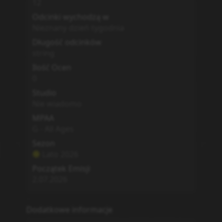
12
Odcinki wychodzą w
Nieznany dzień tygodnia
Długość odcinków
string
Ilość Ocen
0
Studio
Nie wiadomo
MPAA
G - All Ages
Sezon
Lato
2026
Początek Emisji
2.07.2026
Dodatkowe informacje