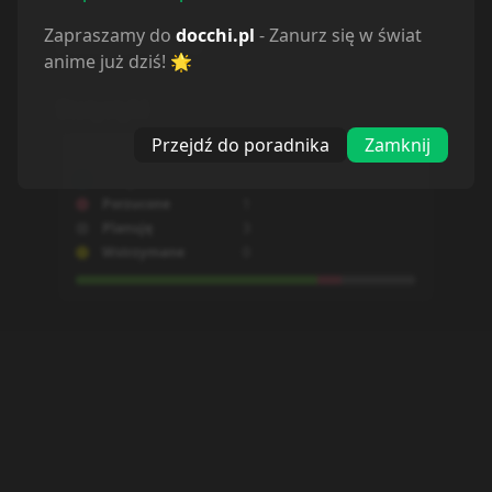
Zapraszamy do
docchi.pl
- Zanurz się w świat
Powiązane serie
anime już dziś! 🌟
Statystyki
Przejdź do poradnika
Zamknij
Oglądam
10
Obejrzane
0
Porzucone
1
Planuję
3
Wstrzymane
0