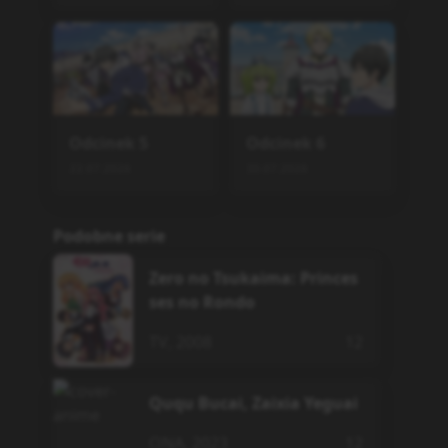
Odcinek
5
Odcinek
6
22.07.2026
30.07.2026
Podobne serie
Zero no Tsukaima: Princes
ses no Rondo
TV
,
2008
12
Ququ Bucai, Zaixia Yeguai
ONA
,
2023
12