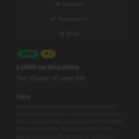
Zwiastun
MyAnimeList
Simkl
Brak
0
LV999 no Murabito
The Villager of Level 999
Opis
Monsters did not always exist in the island
country of Hexaldoria, once known as Japan.
But, once monsters appeared, their numbers
grew in an instant. Eighty percent of the
world is now too dangerous for people to