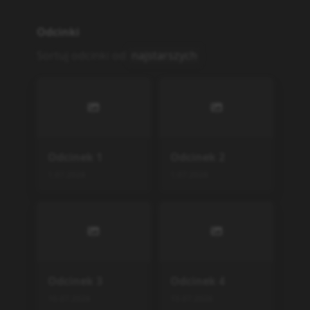
Odcinki
Sortuj odcinki od
najstarszych
Odcinek
1
Odcinek
2
1.07.2026
1.07.2026
Odcinek
3
Odcinek
4
10.07.2026
15.07.2026