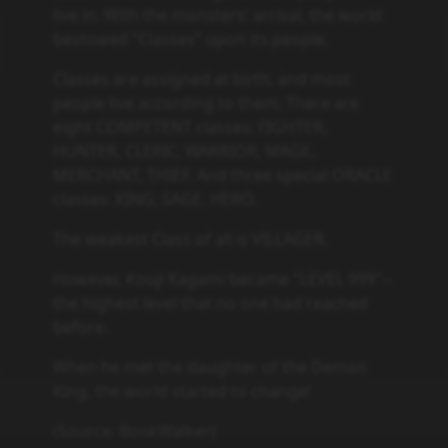
live in. With the monsters' arrival, the world
bestowed "Classes" upon its people.
Classes are assigned at birth, and most
people live according to them. There are
eight COMPETENT classes: FIGHTER,
HUNTER, CLERIC, WARRIOR, MAGE,
MERCHANT, THIEF. And three special ORACLE
classes: KING, SAGE, HERO.
The weakest Class of all is VILLAGER.
However, Kouji Kagami became "LEVEL 999"--
the highest level that no one had reached
before.
When he met the daughter of the Demon
King, the world started to change!
(Source: BookWalker)