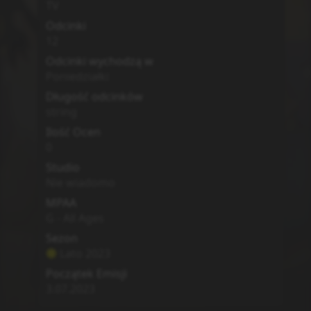
TV
Odcinki
12
Odcinki wychodzą w
Poniedziałki
Długość odcinków
string
Ilość Ocen
0
Studio
Nie wiadomo
MPAA
G - All Ages
Sezon
Lato
2023
Początek Emisji
3.07.2023