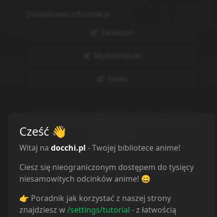
Dodatkowe informacje
Zwiastun
MyAnimeList
Simkl
Poprzedni
Lista
Zgłoś
Cześć
👋
Następny
Witaj na
docchi.pl
- Twojej bibliotece anime!
Ciesz się nieograniczonym dostępem do tysięcy
niesamowitych odcinków anime! 😄
👉 Poradnik jak korzystać z naszej strony
znajdziesz w
/settings/tutorial
- z łatwością