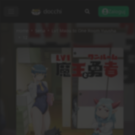
docchi
Zaloguj
Home
Seria
Lv1 Maou to One Room Yuusha
12