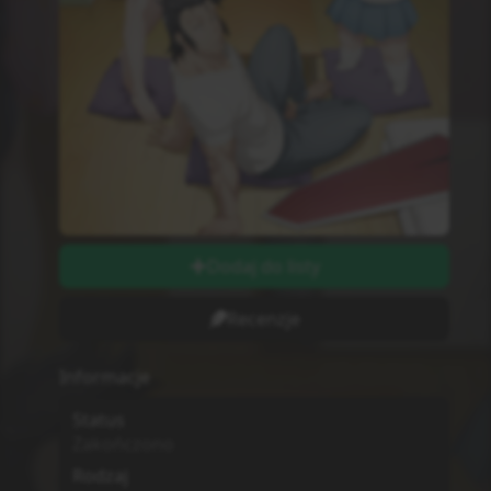
Dodaj do listy
Recenzje
Informacje
Status
Zakończono
Rodzaj