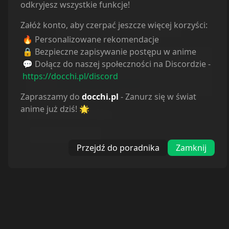
odkryjesz wszystkie funkcje!
Załóż konto, aby czerpać jeszcze więcej korzyści:
🔥 Personalizowane rekomendacje
🔒 Bezpieczne zapisywanie postępu w anime
Informacje o tłumaczeniu
💬 Dołącz do naszej społeczności na Discordzie -
Autor:
Odcinek nie istnieje.
https://docchi.pl/discord
Strona:
https://docchi.pl/404
Zapraszamy do
docchi.pl
- Zanurz się w świat
anime już dziś! 🌟
BRAK ODTWARZACZA
:
Autor nieznany
Przejdź do poradnika
Zamknij