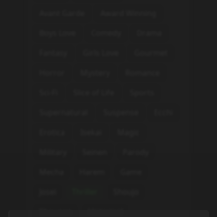
Avant Garde
Award Winning
Boys Love
Comedy
Drama
Fantasy
Girls Love
Gourmet
Horror
Mystery
Romance
Sci-Fi
Slice of Life
Sports
Supernatural
Suspense
Ecchi
Erotica
Isekai
Magic
Military
Seinen
Parody
Mecha
Harem
Game
Josei
Thriller
Shoujo
Shounen
Historical