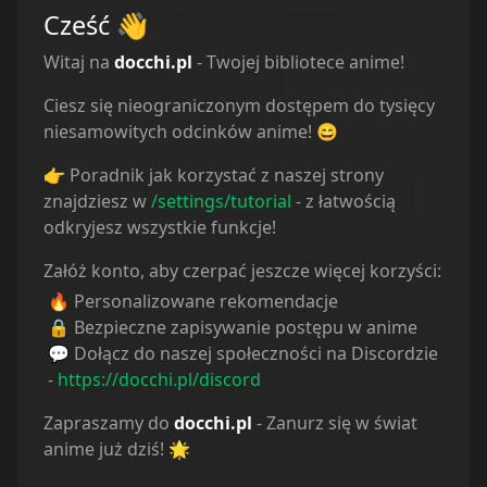
Cześć
👋
Psychological
Steampunk
Witaj na
docchi.pl
- Twojej bibliotece anime!
Cyberpunk
Hentai
Ciesz się nieograniczonym dostępem do tysięcy
Rodzaj
niesamowitych odcinków anime! 😄
Musisz wybrać kategorię
👉 Poradnik jak korzystać z naszej strony
Wybierz rodzaj...
znajdziesz w
/settings/tutorial
- z łatwością
odkryjesz wszystkie funkcje!
Załóż konto, aby czerpać jeszcze więcej korzyści:
🔥 Personalizowane rekomendacje
🔒 Bezpieczne zapisywanie postępu w anime
💬 Dołącz do naszej społeczności na Discordzie
-
https://docchi.pl/discord
Zapraszamy do
docchi.pl
- Zanurz się w świat
anime już dziś! 🌟