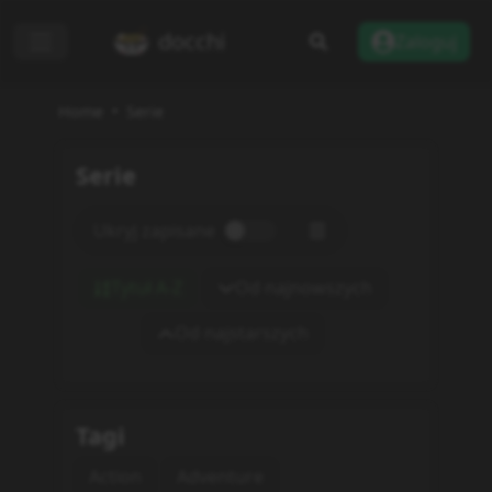
docchi
Zaloguj
Home
Serie
Serie
Ukryj zapisane
Tytuł A-Z
Od najnowszych
Od najstarszych
Tagi
Action
Adventure