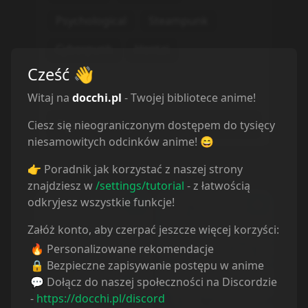
Psychological
Steampunk
Cyberpunk
Hentai
Cześć
👋
Rodzaj
Musisz wybrać kategorię
Witaj na
docchi.pl
- Twojej bibliotece anime!
Wybierz rodzaj...
Ciesz się nieograniczonym dostępem do tysięcy
niesamowitych odcinków anime! 😄
👉 Poradnik jak korzystać z naszej strony
znajdziesz w
/settings/tutorial
- z łatwością
odkryjesz wszystkie funkcje!
Załóż konto, aby czerpać jeszcze więcej korzyści:
🔥 Personalizowane rekomendacje
🔒 Bezpieczne zapisywanie postępu w anime
💬 Dołącz do naszej społeczności na Discordzie
-
https://docchi.pl/discord