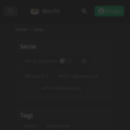
docchi
Zaloguj
Home
Serie
Serie
Ukryj zapisane
Tytuł A-Z
Od najnowszych
Od najstarszych
Tagi
Action
Adventure