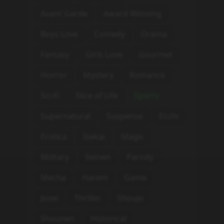
Avant Garde
Award Winning
Boys Love
Comedy
Drama
Fantasy
Girls Love
Gourmet
Horror
Mystery
Romance
Sci-Fi
Slice of Life
Sports
Supernatural
Suspense
Ecchi
Erotica
Isekai
Magic
Military
Seinen
Parody
Mecha
Harem
Game
Josei
Thriller
Shoujo
Shounen
Historical