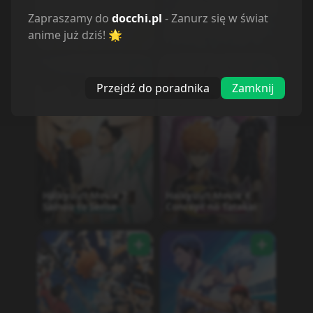
Zapraszamy do
docchi.pl
- Zanurz się w świat
Free! Movie 4: The
Eiga Bakuten!!
Final Stroke - Zenpen
anime już dziś! 🌟
Przejdź do poradnika
Zamknij
Haikyuu!! Movie 3:
Haikyuu!! Movie 4:
Sainou to Sense
Concept no Tatakai