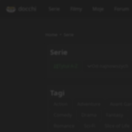
docchi
Serie
Filmy
Moje
Forum
Home
Serie
Serie
Tytuł A-Z
Od najnowszych
Tagi
Action
Adventure
Avant Ga
Comedy
Drama
Fantasy
Romance
Sci-Fi
Slice of Life