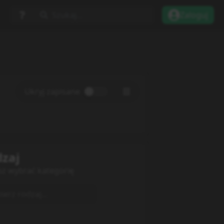
Szukaj...
Zaloguj
Ukryj zapisane
zaj
sz wybrać kategorię
erz rodzaj...