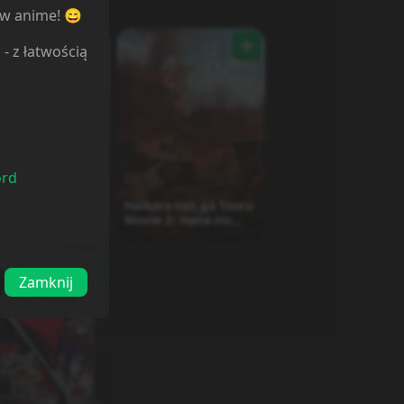
ów anime! 😄
l
- z łatwością
ord
ra-san ga Tooru
Haikara-san ga Tooru
 1: Benio, Hana
Movie 2: Hana no
-sai
Tokyo Dai Roman
Zamknij