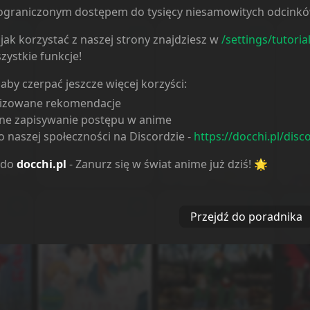
ieograniczonym dostępem do tysięcy niesamowitych odcink
jak korzystać z naszej strony znajdziesz w
/settings/tutoria
zystkie funkcje!
 aby czerpać jeszcze więcej korzyści:
lizowane rekomendacje
ne zapisywanie postępu w anime
 naszej społeczności na Discordzie -
https://docchi.pl/disc
Sailor
Bishoujo Senshi Sailor
Fruits Basket:
Haika
 do
docchi.pl
- Zanurz się w świat anime już dziś! 🌟
vie 1
Moon Eternal Movie 2
Prelude
Movie
no 17
Przejdź do poradnika