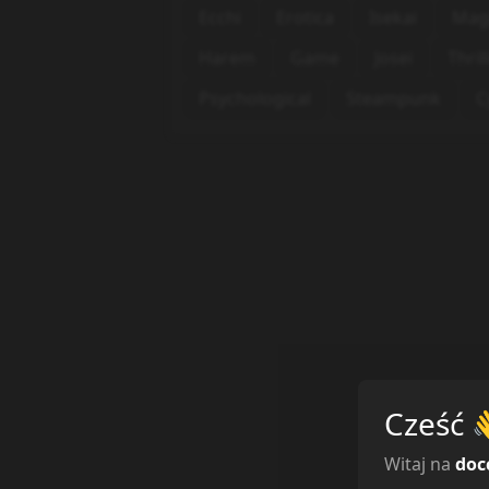
Ecchi
Erotica
Isekai
Mag
Harem
Game
Josei
Thril
Psychological
Steampunk
C
Cześć
Witaj na
doc