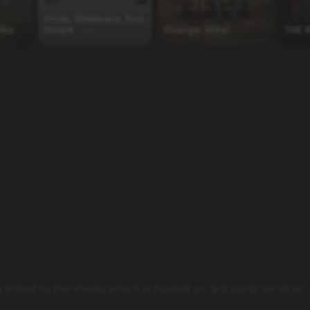
Omoi, Omoware, Furi,
eba
Furare
Orange: Mirai
THE 
y linked to the media which is hosted on 3rd party services.