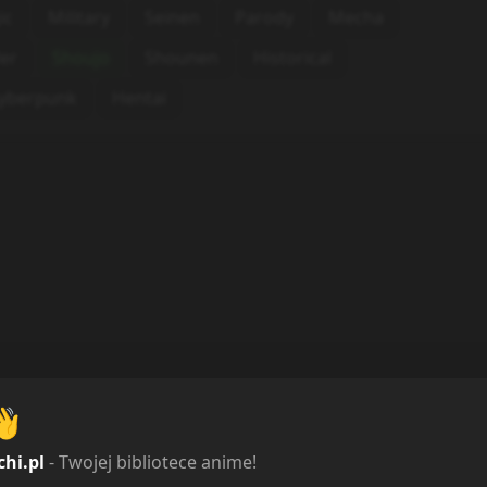
ic
Military
Seinen
Parody
Mecha
ler
Shoujo
Shounen
Historical
yberpunk
Hentai
👋
chi.pl
- Twojej bibliotece anime!