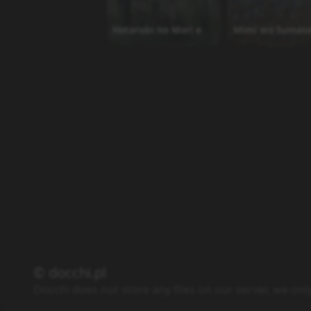
Hotarubi no Mori e
Mimi wo Sumas
© docchi.pl
Docchi does not store any files on our server, we onl
Polityka Prywatności
Regulamin
Kontakt