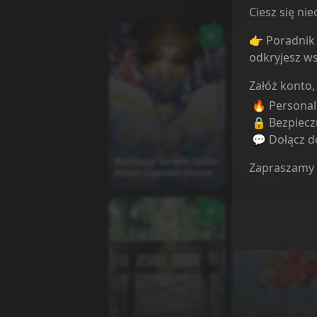
Ciesz się n
👉 Poradnik 
odkryjesz ws
Załóż konto,
🔥 Persona
🔒 Bezpiecz
💬 Dołącz do
Bishoujo Senshi Sailor
Bishoujo Senshi 
Zapraszamy
Moon Cosmos Movie
Moon Eternal Mo