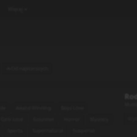
Więcej
Od najstarszych
Rod
Musi
rde
Award Winning
Boys Love
Wybi
Girls Love
Gourmet
Horror
Mystery
Sports
Supernatural
Suspense