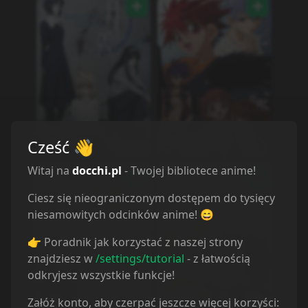
Shingetsutan
Tsukihime
D.N.Angel
Cześć
👋
Witaj na
docchi.pl
- Twojej bibliotece anime!
Ciesz się nieograniczonym dostępem do tysięcy
niesamowitych odcinków anime! 😄
👉 Poradnik jak korzystać z naszej strony
znajdziesz w
/settings/tutorial
- z łatwością
odkryjesz wszystkie funkcje!
Załóż konto, aby czerpać jeszcze więcej korzyści: