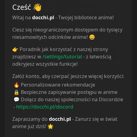
Cześć
👋
Psychological
Steampunk
Witaj na
docchi.pl
- Twojej bibliotece anime!
Cyberpunk
Hentai
Ciesz się nieograniczonym dostępem do tysięcy
Rodzaj
niesamowitych odcinków anime! 😄
Musisz wybrać kategorię
👉 Poradnik jak korzystać z naszej strony
Wybierz rodzaj...
znajdziesz w
/settings/tutorial
- z łatwością
odkryjesz wszystkie funkcje!
Załóż konto, aby czerpać jeszcze więcej korzyści:
🔥 Personalizowane rekomendacje
🔒 Bezpieczne zapisywanie postępu w anime
💬 Dołącz do naszej społeczności na Discordzie
-
https://docchi.pl/discord
Zapraszamy do
docchi.pl
- Zanurz się w świat
anime już dziś! 🌟