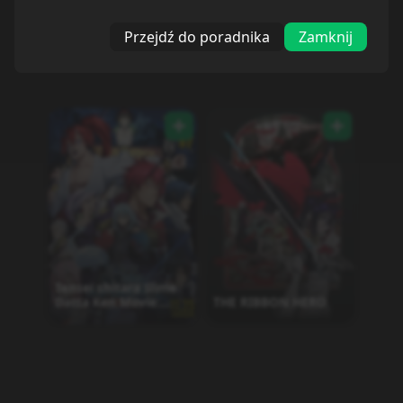
Przejdź do poradnika
Zamknij
Tensei shitara Slime
Datta Ken Movie:
THE RIBBON HERO
Guren no Kizuna-hen