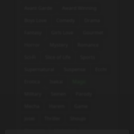
Avant Garde
Award Winning
Boys Love
Comedy
Drama
Fantasy
Girls Love
Gourmet
Horror
Mystery
Romance
Sci-Fi
Slice of Life
Sports
Supernatural
Suspense
Ecchi
Erotica
Isekai
Magic
Military
Seinen
Parody
Mecha
Harem
Game
Josei
Thriller
Shoujo
Shounen
Historical