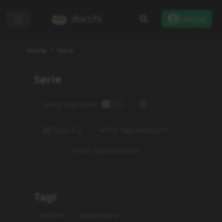
docchi
Zaloguj
Home
Serie
Serie
Ukryj zapisane
Tytuł A-Z
Od najnowszych
Od najstarszych
Tagi
Action
Adventure