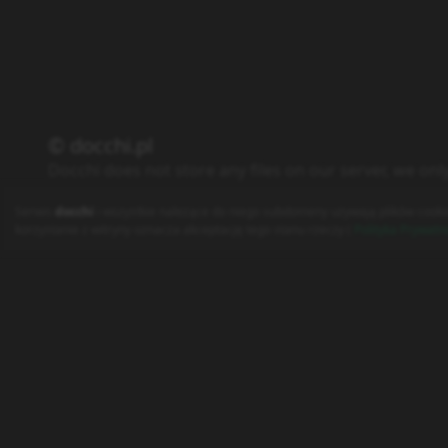
© docchi.pl
Docchi does not store any files on our server, we onl
Polityka Prywatności
Regulamin
Kontakt
Serwis
docchi
i wszystkie należące do niego subdomeny używają plików cooki
korzystanie z witryny oznacza akceptację tego stanu rzeczy (
Polityka Prywatn