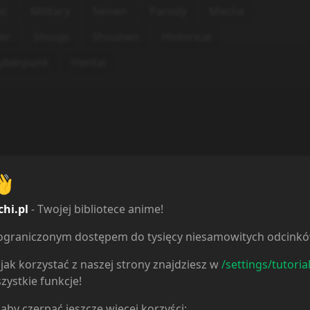
ic
Military
Seinen
Parody
Mecha
ler
Shoujo
Shounen
Historical
yberpunk
Hentai
👋
chi.pl
- Twojej bibliotece anime!
ieograniczonym dostępem do tysięcy niesamowitych odcink
jak korzystać z naszej strony znajdziesz w
/settings/tutoria
zystkie funkcje!
 aby czerpać jeszcze więcej korzyści: