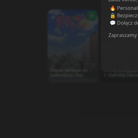
🔥 Persona
🔒 Bezpiecz
💬 Dołącz do
Zapraszamy
Saenai Heroine no
Trinity Seven M
Sodatekata Fine
1: Eternity Libra
Alchemic Girl