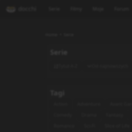
docchi
Serie
Filmy
Moje
Forum
Home
Serie
Serie
Tytuł A-Z
Od najnowszych
Tagi
Action
Adventure
Avant Ga
Comedy
Drama
Fantasy
Romance
Sci-Fi
Slice of Life