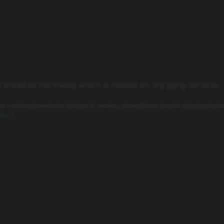
y linked to the media which is hosted on 3rd party services.
es w celu usprawnienia dostępu do serwisu, prowadzenia danych statystycznych o
ości
)