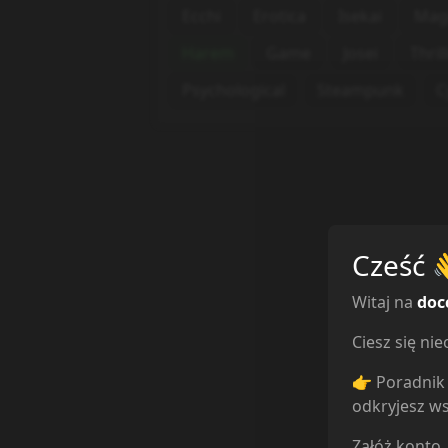
Ecchi
Erotica
Isekai
Mag
Harem
Game
Josei
Thril
Psychological
Steampunk
C
Cześć
Witaj na
doc
Ciesz się n
👉 Poradnik 
odkryjesz ws
Załóż konto,