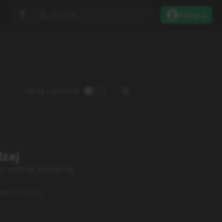
Szukaj...
Zaloguj
Ukryj zapisane
zaj
sz wybrać kategorię
erz rodzaj...