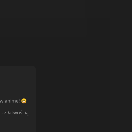
ów anime! 😄
l
- z łatwością