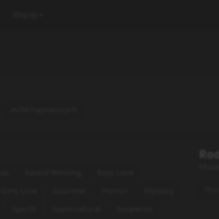
Więcej
Od najstarszych
Rod
Musi
rde
Award Winning
Boys Love
Wybi
Girls Love
Gourmet
Horror
Mystery
Sports
Supernatural
Suspense