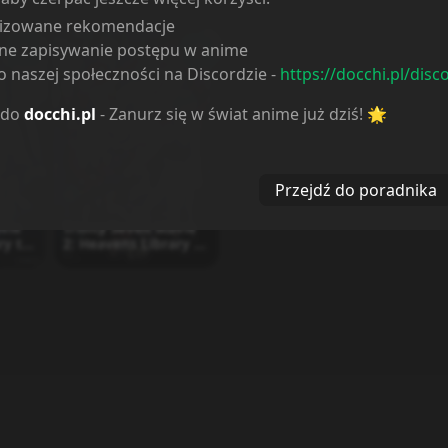
lizowane rekomendacje
ne zapisywanie postępu w anime
 naszej społeczności na Discordzie -
https://docchi.pl/disc
 do
docchi.pl
- Zanurz się w świat anime już dziś! 🌟
Przejdź do poradnika
ovie
Trinity Seven Movie
ry to
2: Heavens Library to
Crimson Lord