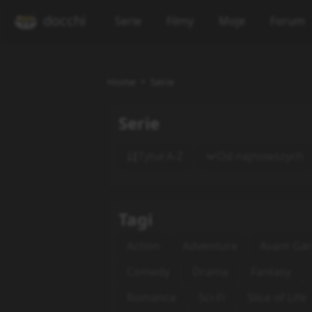
docchi
Serie
Filmy
Moje
Forum
Home
Serie
Serie
Tytuł A-Z
Od najnowszych
Tagi
Action
Adventure
Avant Ga
Comedy
Drama
Fantasy
Romance
Sci-Fi
Slice of Life