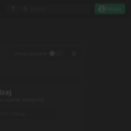
Szukaj...
Zaloguj
Ukryj zapisane
zaj
sz wybrać kategorię
erz rodzaj...