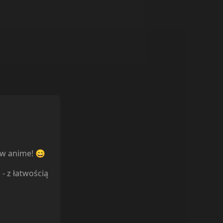
ów anime! 😄
l
- z łatwością