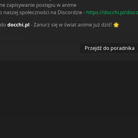
ne zapisywanie postępu w anime
 naszej społeczności na Discordzie -
https://docchi.pl/disc
 do
docchi.pl
- Zanurz się w świat anime już dziś! 🌟
ą, najszybciej jak tylko potrafimy.
Przejdź do poradnika