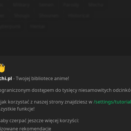
ic
Military
Seinen
Parody
Mecha
ler
Shoujo
Shounen
Historical
yberpunk
Hentai
👋
chi.pl
- Twojej bibliotece anime!
ieograniczonym dostępem do tysięcy niesamowitych odcink
jak korzystać z naszej strony znajdziesz w
/settings/tutoria
zystkie funkcje!
 aby czerpać jeszcze więcej korzyści:
lizowane rekomendacje