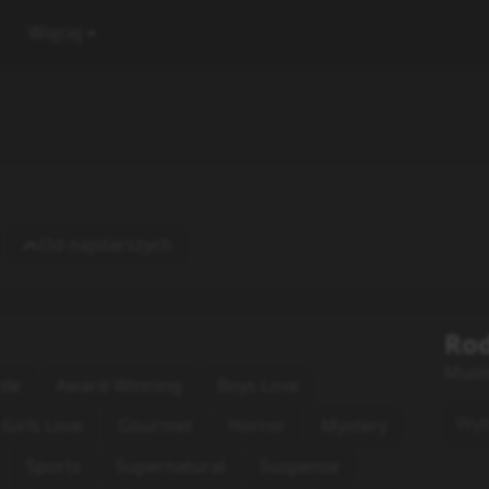
Więcej
Od najstarszych
Rod
Musi
rde
Award Winning
Boys Love
Wybi
Girls Love
Gourmet
Horror
Mystery
Sports
Supernatural
Suspense