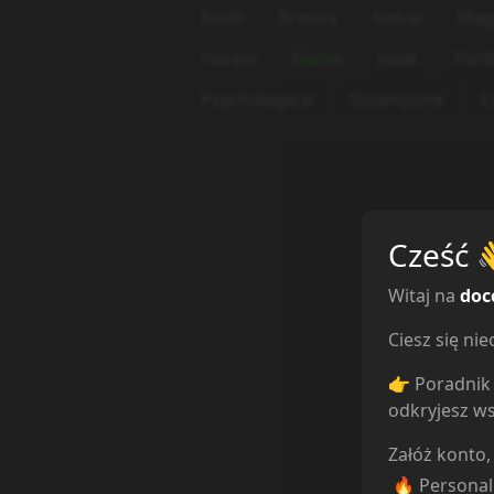
Ecchi
Erotica
Isekai
Mag
Harem
Game
Josei
Thril
Psychological
Steampunk
C
Cześć
Witaj na
doc
Ciesz się n
👉 Poradnik 
odkryjesz ws
Załóż konto,
🔥 Persona