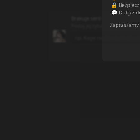
🔒 Bezpiecz
💬 Dołącz do
Brakuje serii której szukasz?
Zapraszamy
Podaj jej tytuł, a my dodamy j