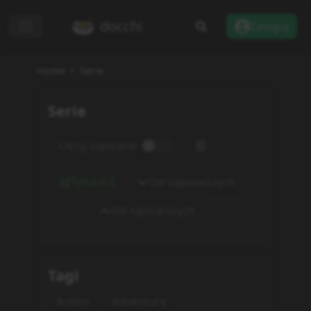
docchi
Zaloguj
Home
Serie
Serie
Ukryj zapisane
Tytuł A-Z
Od najnowszych
Od najstarszych
Tagi
Action
Adventure