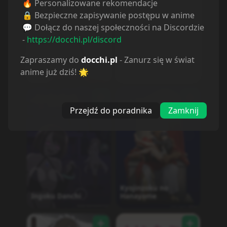
🔥 Personalizowane rekomendacje
🔒 Bezpieczne zapisywanie postępu w anime
💬 Dołącz do naszej społeczności na Discordzie
-
https://docchi.pl/discord
Zapraszamy do
docchi.pl
- Zanurz się w świat
Chotto dake Ai ga
Omoi Dark Elf ga
Hyperventilation
anime już dziś! 🌟
Isekai kara
Oikaketekita
Przejdź do poradnika
Zamknij
Kyojinzoku no
Ingoku Danchi
Hanayome