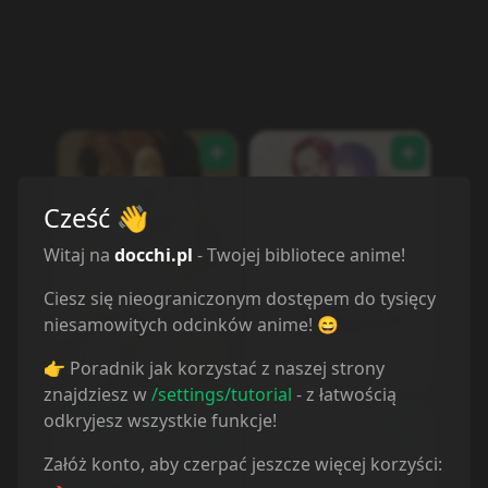
Cześć
👋
Witaj na
docchi.pl
- Twojej bibliotece anime!
Ciesz się nieograniczonym dostępem do tysięcy
niesamowitych odcinków anime! 😄
Android wa Keiken
Ai no Kusabi
Ninzuu ni Hairimasu
👉 Poradnik jak korzystać z naszej strony
ka??
znajdziesz w
/settings/tutorial
- z łatwością
odkryjesz wszystkie funkcje!
Załóż konto, aby czerpać jeszcze więcej korzyści: