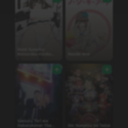
Maid Kyouiku:
Botsuraku Kizoku
Nozoki Ana
Rurikawa Tsubaki The
Animation
Saezuru Tori wa
Habatakanai: The
Sin: Nanatsu no Taizai