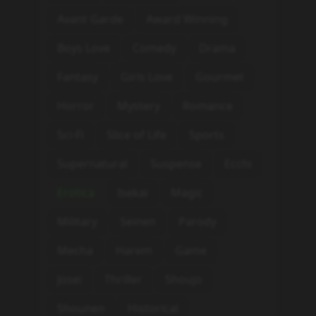
Avant Garde
Award Winning
Boys Love
Comedy
Drama
Fantasy
Girls Love
Gourmet
Horror
Mystery
Romance
Sci-Fi
Slice of Life
Sports
Supernatural
Suspense
Ecchi
Erotica
Isekai
Magic
Military
Seinen
Parody
Mecha
Harem
Game
Josei
Thriller
Shoujo
Shounen
Historical