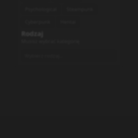
Psychological
Steampunk
Cyberpunk
Hentai
Rodzaj
Musisz wybrać kategorię
Wybierz rodzaj...