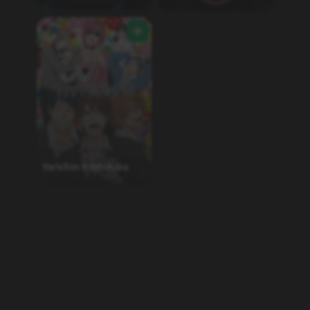
Clouds Gather
Yarichin☆Bitch-bu