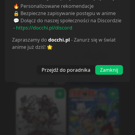
Hashi
Mayo Chiki!
🔥 Personalizowane rekomendacje
🔒 Bezpieczne zapisywanie postępu w anime
💬 Dołącz do naszej społeczności na Discordzie
-
https://docchi.pl/discord
Zapraszamy do
docchi.pl
- Zanurz się w świat
anime już dziś! 🌟
Przejdź do poradnika
Zamknij
IS: Infinite Stratos
Freezing