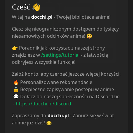
Cześć
👋
Psychological
Steampunk
Witaj na
docchi.pl
- Twojej bibliotece anime!
Cyberpunk
Hentai
Ciesz się nieograniczonym dostępem do tysięcy
Rodzaj
niesamowitych odcinków anime! 😄
Musisz wybrać kategorię
👉 Poradnik jak korzystać z naszej strony
Wybierz rodzaj...
znajdziesz w
/settings/tutorial
- z łatwością
odkryjesz wszystkie funkcje!
Załóż konto, aby czerpać jeszcze więcej korzyści:
🔥 Personalizowane rekomendacje
🔒 Bezpieczne zapisywanie postępu w anime
💬 Dołącz do naszej społeczności na Discordzie
-
https://docchi.pl/discord
Zapraszamy do
docchi.pl
- Zanurz się w świat
anime już dziś! 🌟