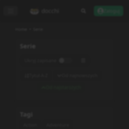
docchi
Zaloguj
Home
Serie
Serie
Ukryj zapisane
Tytuł A-Z
Od najnowszych
Od najstarszych
Tagi
Action
Adventure