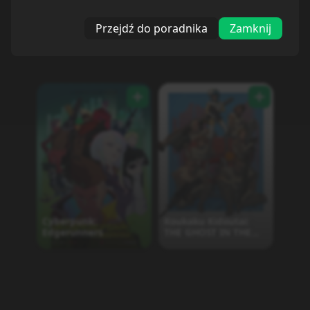
Przejdź do poradnika
Zamknij
Cyberpunk:
Koukaku Kidoutai:
Edgerunners
THE GHOST IN THE
SHELL