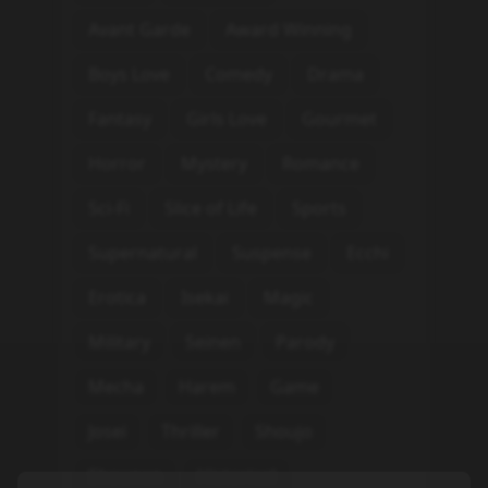
Avant Garde
Award Winning
Boys Love
Comedy
Drama
Fantasy
Girls Love
Gourmet
Horror
Mystery
Romance
Sci-Fi
Slice of Life
Sports
Supernatural
Suspense
Ecchi
Erotica
Isekai
Magic
Military
Seinen
Parody
Mecha
Harem
Game
Josei
Thriller
Shoujo
Shounen
Historical