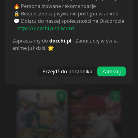
Koukou
D.N.Angel
🔥 Personalizowane rekomendacje
🔒 Bezpieczne zapisywanie postępu w anime
💬 Dołącz do naszej społeczności na Discordzie
-
https://docchi.pl/discord
Zapraszamy do
docchi.pl
- Zanurz się w świat
anime już dziś! 🌟
Przejdź do poradnika
Zamknij
Sonic X
Ai Yori Aoshi: Enishi