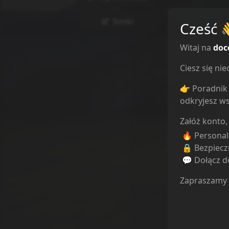
Simkl
Cześć
Witaj na
doc
Ciesz się n
👉 Poradnik 
odkryjesz ws
Załóż konto,
🔥 Persona
🔒 Bezpiecz
💬 Dołącz do
Zapraszamy