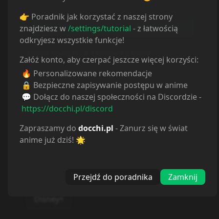
👉 Poradnik jak korzystać z naszej strony
znajdziesz w
/settings/tutorial
- z łatwością
odkryjesz wszystkie funkcje!
Informacje o tłumaczeniu
Załóż konto, aby czerpać jeszcze więcej korzyści:
Autor:
CrunchyRoll
🔥 Personalizowane rekomendacje
Strona:
https://www.crunchyroll.com
🔒 Bezpieczne zapisywanie postępu w anime
💬 Dołącz do naszej społeczności na Discordzie -
https://docchi.pl/discord
CRUNCHYROLL
:
Zapraszamy do
docchi.pl
- Zanurz się w świat
CrunchyRoll
anime już dziś! 🌟
NETFLIX
:
Netflix
Przejdź do poradnika
Zamknij
DISNEY+
:
Disney+