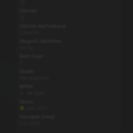
TV
Odcinki
12
Odcinki wychodzą w
Czwartki
Długość odcinków
string
Ilość Ocen
0
Studio
Nie wiadomo
MPAA
G - All Ages
Sezon
Lato
2022
Początek Emisji
7.07.2022