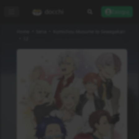
docchi
Zaloguj
Home
Seria
Kumichou Musume to Sewagakari
12