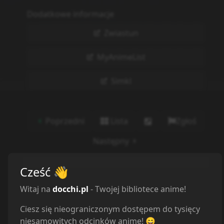
Dodatkowe informacje
Zwiastun
MyAnimeList
Simkl
Poprzedni
Lista
Zgłoś
Następny
Cześć
👋
Witaj na
docchi.pl
- Twojej bibliotece anime!
Ciesz się nieograniczonym dostępem do tysięcy
niesamowitych odcinków anime! 😄