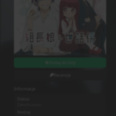
Dodaj do listy
Recenzje
Informacje
Status
Zakończono
Rodzaj