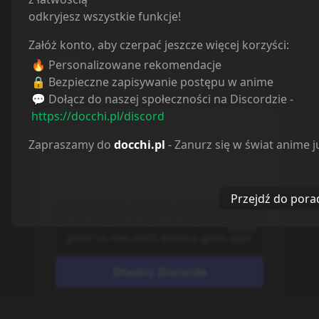
odkryjesz wszystkie funkcje!
Załóż konto, aby czerpać jeszcze więcej korzyści:
Odcinki
🔥 Personalizowane rekomendacje
🔒 Bezpieczne zapisywanie postępu w anime
Sortuj odcinki od
najstarszych
💬 Dołącz do naszej społeczności na Discordzie -
https://docchi.pl/discord
Zapraszamy do
docchi.pl
- Zanurz się w świat anime j
Brakuje odcinków?
Możesz je dodać automatycznie jedną
komendą na naszym serwerze.
Przejdź do pora
/brakuje koukaku-kidoutai-arise-
KOPIUJ
ghost-in-the-shell-border1-ghost-pain
Otwórz Discorda