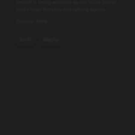
herself is being watched by the 501st Secret
Unit's head Kurutsu and cyborg agents.
(Source: ANN)
Sci-Fi
Mecha