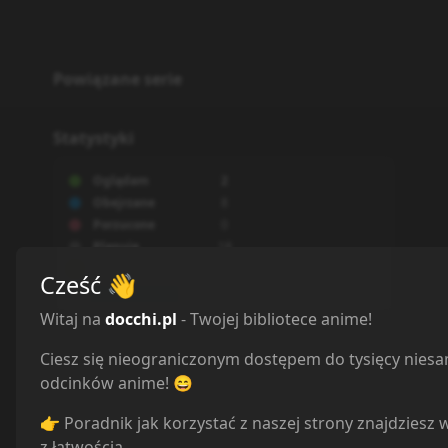
Powiązane serie
Statystyki
Oglądam
2
Obejrzane
8
Porzucone
0
Planuję
18
Wstrzymane
0
Cześć
👋
Witaj na
docchi.pl
- Twojej bibliotece anime!
Ciesz się nieograniczonym dostępem do tysięcy nies
odcinków anime! 😄
👉 Poradnik jak korzystać z naszej strony znajdziesz 
z łatwością