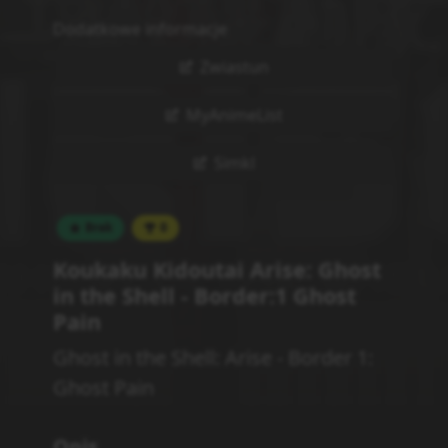
Dodatkowe informacje
Zwiastun
MyAnimeList
Simkl
Brak
0
Koukaku Kidoutai Arise: Ghost
in the Shell - Border:1 Ghost
Pain
Ghost in the Shell: Arise - Border 1:
Ghost Pain
Opis