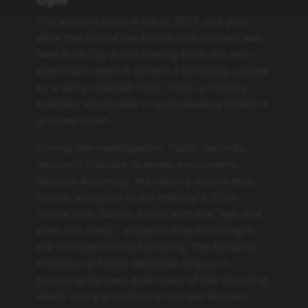
The anime's story is set in 2027, one year
after the end of the fourth non-nuclear war.
New Port City is still reeling from the war's
aftermath when it suffers a bombing caused
by a self-propelled mine. Then, a military
member implicated in arms-dealing bribes is
gunned down.
During the investigation, Public Security
Section's Daisuke Aramaki encounters
Motoko Kusanagi, the cyborg wizard-level
hacker assigned to the military's 501st
Secret Unit. Batou, a man with the "eye that
does not sleep," suspects that Kusanagi is
the one behind the bombing. The Niihama
Prefectural Police detective Togusa is
pursuing his own dual cases of the shooting
death and a prostitute's murder. Motoko