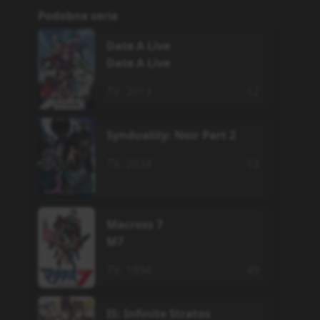
Podobne serie
Date A Live
Date A Live
TV
,
2013
12
Synduality: Noir Part 2
TV
,
2024
12
Macross 7
M7
TV
,
1994
49
IS: Infinite Stratos