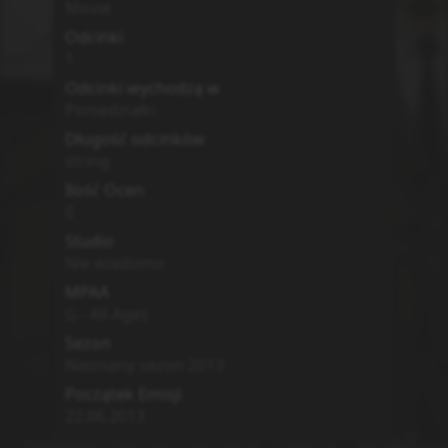
Movie
Odcinki
1
Odcinki wychodzą w
Poniedziałki
Długość odcinków
string
Ilość Ocen
0
Studio
Nie wiadomo
MPAA
G - All Ages
Sezon
Nieznany sezon
2013
Początek Emisji
22.06.2013