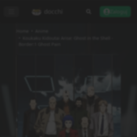
docchi
Zaloguj
Home
Anime
Koukaku Kidoutai Arise: Ghost in the Shell -
Border:1 Ghost Pain