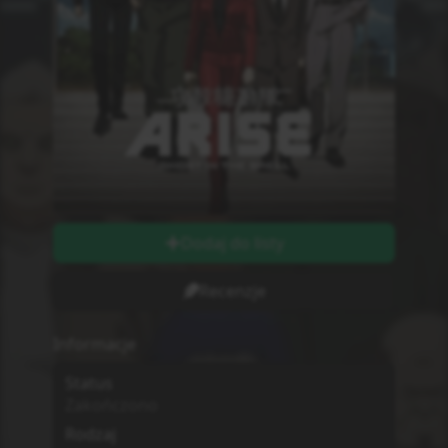
Dodaj do listy
Recenzje
Informacje
Status
Zakończono
Rodzaj