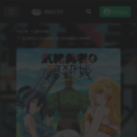
docchi
Zaloguj
Home
Anime
Kizetsu Yuusha to Ansatsu Hime