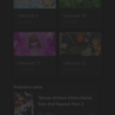
Odcinek
9
Odcinek
10
1.09.2025
6.09.2025
Odcinek
11
Odcinek
12
13.09.2025
20.09.2025
Podobne serie
Tensei shitara Slime Datta
Ken 2nd Season Part 2
TV
,
2021
12