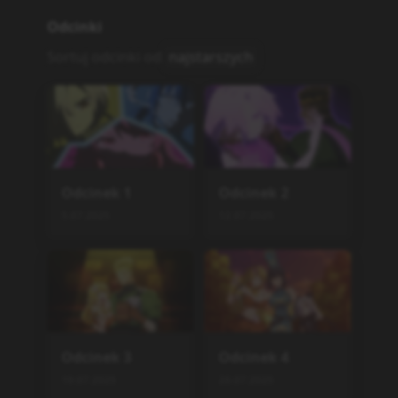
Odcinki
Sortuj odcinki od
najstarszych
Odcinek
1
Odcinek
2
5.07.2025
12.07.2025
Odcinek
3
Odcinek
4
19.07.2025
26.07.2025