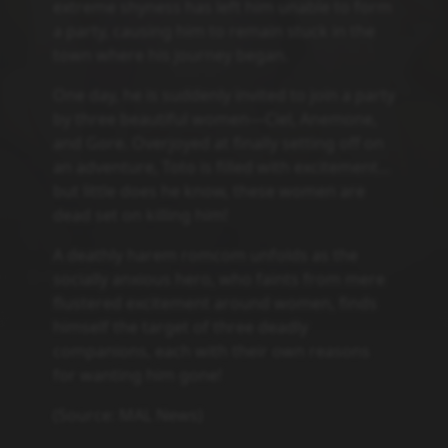
extreme shyness has left him unable to form
a party, causing him to remain stuck in the
town where his journey began.
One day, he is suddenly invited to join a party
by three beautiful women—Ciel, Anemone,
and Gore. Overjoyed at finally setting off on
an adventure, Toto is filled with excitement...
but little does he know, these women are
dead set on killing him!
A deathly harem romcom unfolds as the
socially anxious hero, who faints from mere
flustered excitement around women, finds
himself the target of three deadly
companions, each with their own reasons
for wanting him gone!
(Source: MAL News)