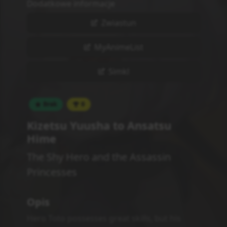
Dodatkowe informacje
Zwiastun
MyAnimeList
Simkl
Brak
0
Kizetsu Yuusha to Ansatsu
Hime
The Shy Hero and the Assassin
Princesses
Opis
Hero Toto possesses great skills, but his