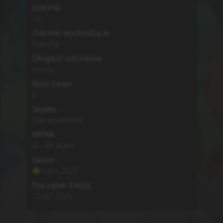
Odcinki
12
Odcinki wychodzą w
Soboty
Długość odcinków
string
Ilość Ocen
0
Studio
Nie wiadomo
MPAA
G - All Ages
Sezon
Lato
2025
Początek Emisji
12.07.2025