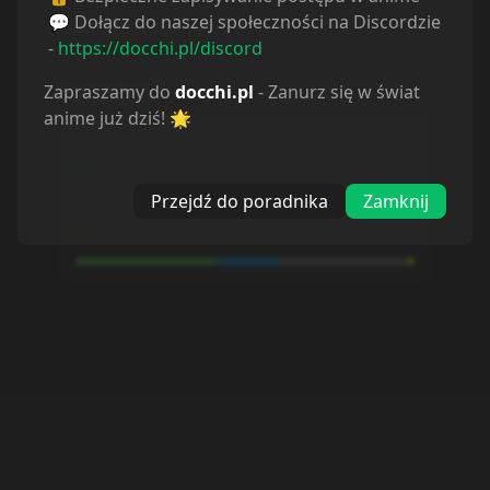
💬 Dołącz do naszej społeczności na Discordzie
Powiązane serie
-
https://docchi.pl/discord
Statystyki
Zapraszamy do
docchi.pl
- Zanurz się w świat
anime już dziś! 🌟
Oglądam
23
Obejrzane
11
Porzucone
1
Przejdź do poradnika
Zamknij
Planuję
20
Wstrzymane
1