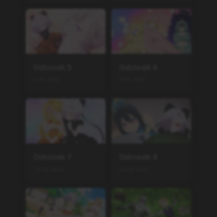
Odcinek
5
Odcinek
6
2.08.2025
9.08.2025
Odcinek
7
Odcinek
8
16.08.2025
26.08.2025