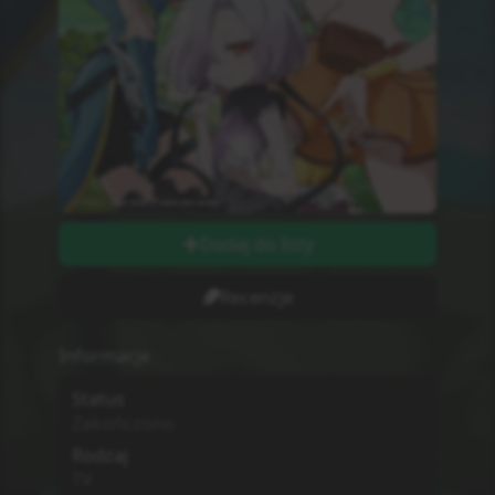
Dodaj do listy
Recenzje
Informacje
Status
Zakończono
Rodzaj
TV