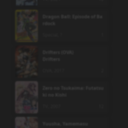
Dragon Ball: Episode of Ba
rdock
Special
,
?
1
Drifters (OVA)
Drifters
OVA
,
2017
2
Zero no Tsukaima: Futatsu
ki no Kishi
TV
,
2007
12
Yuusha, Yamemasu