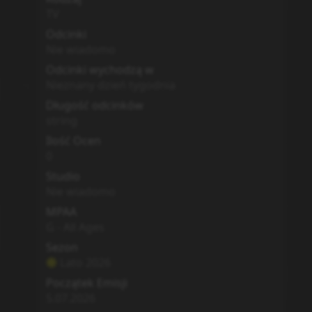
TV
Odcinki
Nie wiadomo
Odcinki wychodzą w
Nieznany dzień tygodnia
Długość odcinków
string
Ilość Ocen
0
Studio
Nie wiadomo
MPAA
G - All Ages
Sezon
Lato
2026
Początek Emisji
5.07.2026