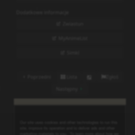
Dodatkowe informacje
Zwiastun
MyAnimeList
Simkl
Poprzedni
Lista
Zgłoś
Następny