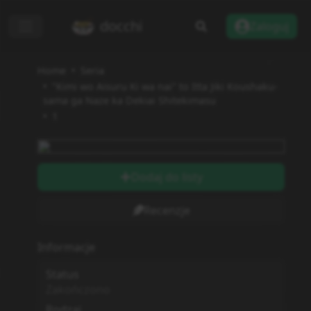
docchi
Zaloguj
Home
Seria
"Kimi wo Aisuru Ki wa nai" to Itta Jiki Koushaku-
sama ga Naze ka Dekiai Shitekimasu
1
Dodaj do listy
Recenzje
Informacje
Status
Zakończono
Rodzaj