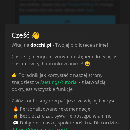
Cześć
👋
Informacje o tłumaczeniu
Autor:
CrunchyRoll
Witaj na
docchi.pl
- Twojej bibliotece anime!
Strona:
https://www.crunchyroll.com
Ciesz się nieograniczonym dostępem do tysięcy
niesamowitych odcinków anime! 😄
CRUNCHYROLL
:
👉 Poradnik jak korzystać z naszej strony
CrunchyRoll
znajdziesz w
/settings/tutorial
- z łatwością
odkryjesz wszystkie funkcje!
NETFLIX
:
Załóż konto, aby czerpać jeszcze więcej korzyści:
Netflix
🔥 Personalizowane rekomendacje
DISNEY+
:
🔒 Bezpieczne zapisywanie postępu w anime
Disney+
💬 Dołącz do naszej społeczności na Discordzie -
https://docchi.pl/discord