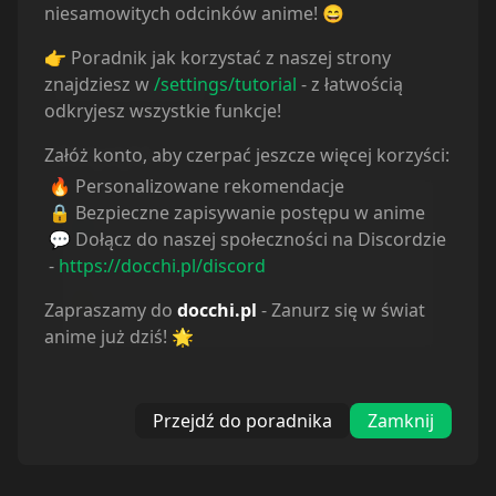
niesamowitych odcinków anime! 😄
👉 Poradnik jak korzystać z naszej strony
znajdziesz w
/settings/tutorial
- z łatwością
Powiązane serie
odkryjesz wszystkie funkcje!
Załóż konto, aby czerpać jeszcze więcej korzyści:
Statystyki
🔥 Personalizowane rekomendacje
Oglądam
4
🔒 Bezpieczne zapisywanie postępu w anime
Obejrzane
0
💬 Dołącz do naszej społeczności na Discordzie
Porzucone
0
-
https://docchi.pl/discord
Planuję
5
Wstrzymane
0
Zapraszamy do
docchi.pl
- Zanurz się w świat
anime już dziś! 🌟
Przejdź do poradnika
Zamknij