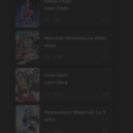
Renai Flops
Love Flops
TV
,
2022
12
Monster Musume no Oish
asan
TV
,
2020
12
Love Hina
Love Hina
TV
,
2000
24
Hanaukyou Maid-tai: La V
erite
TV
,
2004
12