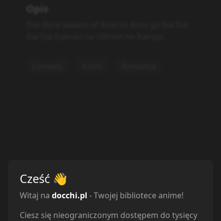
Opis
The third season of Kimi no Koto ga Dai Dai
Dai Dai Daisuki na 100-nin no Kanojo.
Comedy
Ecchi
Romance
Cześć
👋
Witaj na
docchi.pl
- Twojej bibliotece anime!
Ciesz się nieograniczonym dostępem do tysięcy