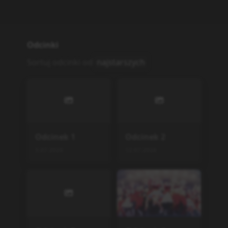
Odcinki
Sortuj odcinki od
najstarszych
Odcinek
1
Odcinek
2
5.07.2026
12.07.2026