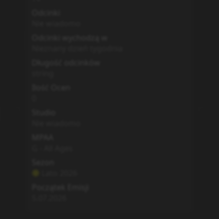
Odcinki
Nie wiadomo
Odcinki wychodzą w
Nieznany dzień tygodnia
Długość odcinków
string
Ilość Ocen
0
Studio
Nie wiadomo
MPAA
G - All Ages
Sezon
Lato
2026
Początek Emisji
5.07.2026