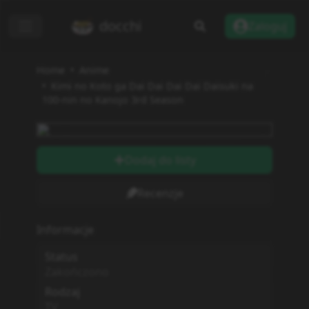
docchi
Zaloguj
Home
Anime
Kimi no Koto ga Dai Dai Dai Dai Daisuki na
100-nin no Kanojo 3rd Season
Dodaj do listy
Recenzje
Informacje
Status
Zakończono
Rodzaj
TV