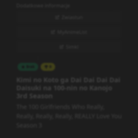
Dodatkowe informacje
Zwiastun
MyAnimeList
Simkl
Brak
0
Kimi no Koto ga Dai Dai Dai Dai
Daisuki na 100-nin no Kanojo
3rd Season
The 100 Girlfriends Who Really,
Really, Really, Really, REALLY Love You
Season 3