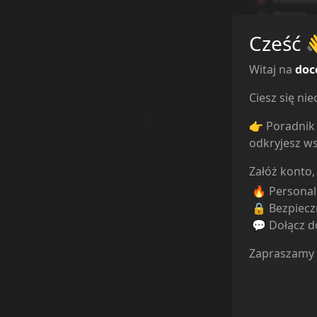
Planuję
Wstrzyma
Cześć
Witaj na
doc
Ciesz się n
👉 Poradnik 
odkryjesz ws
Załóż konto,
🔥 Persona
Odcinki
🔒 Bezpiecz
💬 Dołącz do
Sortuj odcink
Zapraszamy