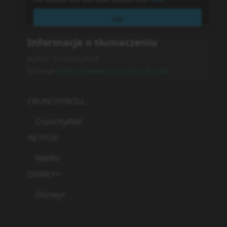
Informacje o tłumaczeniu
Autor:
CrunchyRoll
Strona:
https://www.crunchyroll.com
CRUNCHYROLL
:
CrunchyRoll
NETFLIX
:
Netflix
DISNEY+
:
Disney+