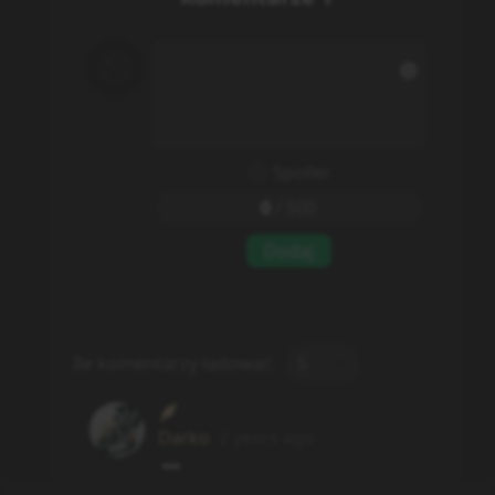
Spoiler
0
/
500
Dodaj
Ile komentarzy ładować:
5
Darko
2 years ago