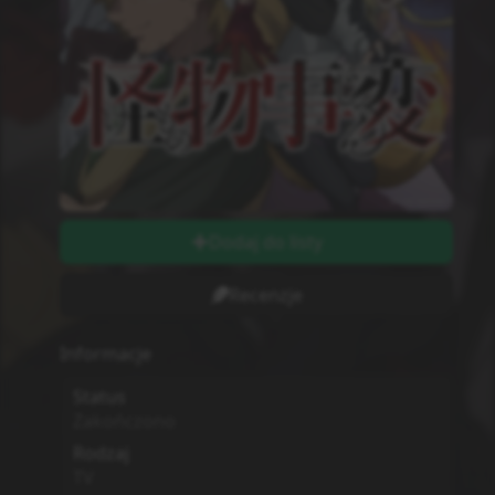
Dodaj do listy
Recenzje
Informacje
Status
Zakończono
Rodzaj
TV