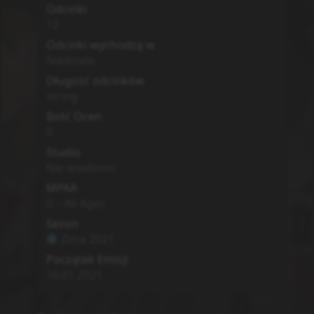
Odcinki
12
Odcinki wychodzą w
Niedziele
Długość odcinków
string
Ilość Ocen
0
Studio
Nie wiadomo
MPAA
G - All Ages
Sezon
Zima
2021
Początek Emisji
10.01.2021