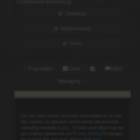
Dodatkowe informacje
Zwiastun
MyAnimeList
Simkl
Poprzedni
Lista
Zgłoś
Następny