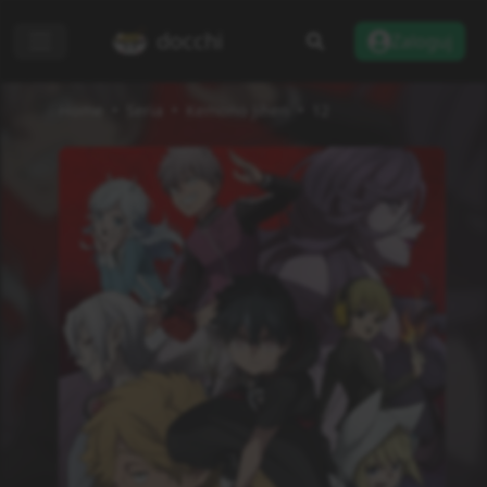
docchi
Zaloguj
Home
Seria
Kemono Jihen
12