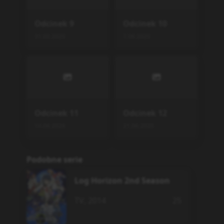
Odcinek
9
Odcinek
10
31.05.2025
7.06.2025
Odcinek
11
Odcinek
12
14.06.2026
21.06.2025
Podobne serie
Log Horizon 2nd Season
TV
,
2014
25