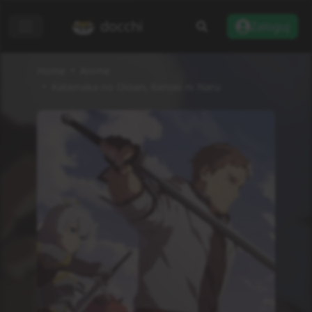
docchi
Zaloguj
Home
Anime
Katainaka no Ossan, Kensei ni Naru