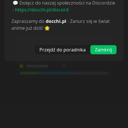
💬 Dołącz do naszej społeczności na Discordzie
-
https://docchi.pl/discord
Powiązane serie
Zapraszamy do
docchi.pl
- Zanurz się w świat
anime już dziś! 🌟
Statystyki
Oglądam
34
Obejrzane
70
Przejdź do poradnika
Zamknij
Porzucone
4
Planuję
54
Wstrzymane
0