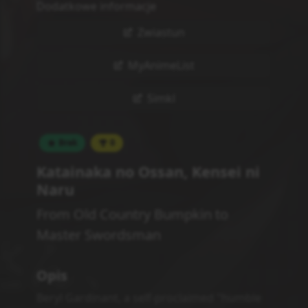
Dodatkowe informacje
Zwiastun
MyAnimeList
Simkl
Brak
0
Katainaka no Ossan, Kensei ni
Naru
From Old Country Bumpkin to
Master Swordsman
Opis
Beryl Gardinant, a self-proclaimed "humble