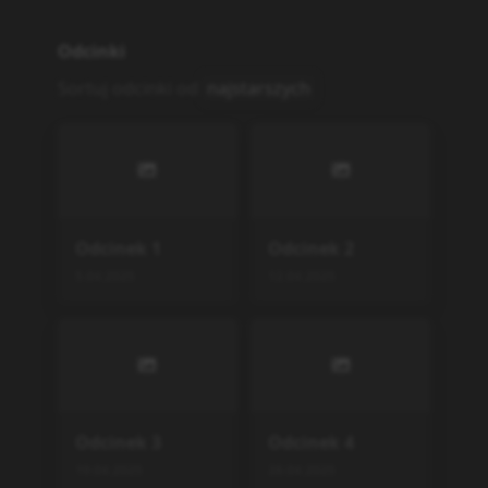
Odcinki
Sortuj odcinki od
najstarszych
Odcinek
1
Odcinek
2
5.04.2025
12.04.2025
Odcinek
3
Odcinek
4
19.04.2025
26.04.2025