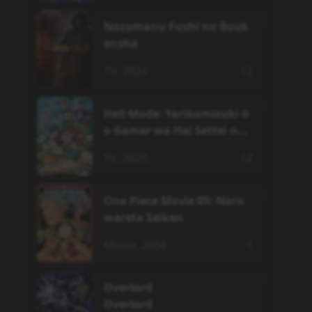
Nozomanu Fushi no Bouk
ensha
TV
,
2024
12
Hell Mode: Yarikomizuki n
o Gamer wa Hai Settei no I
sekai de Musou suru
TV
,
2026
12
One Piece Movie 05: Noro
wareta Seiken
Movie
,
2004
1
Overlord
Overlord