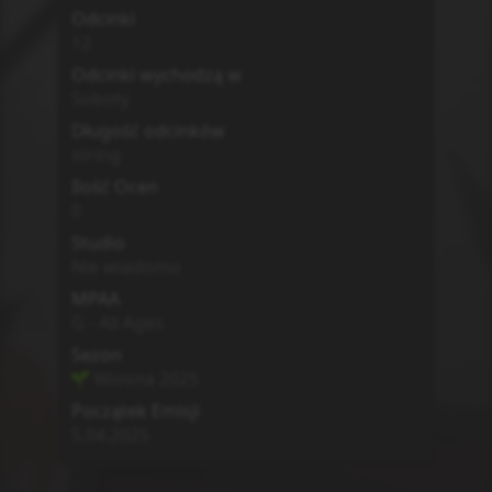
Odcinki
12
Odcinki wychodzą w
Soboty
Długość odcinków
string
Ilość Ocen
0
Studio
Nie wiadomo
MPAA
G - All Ages
Sezon
Wiosna
2025
Początek Emisji
5.04.2025