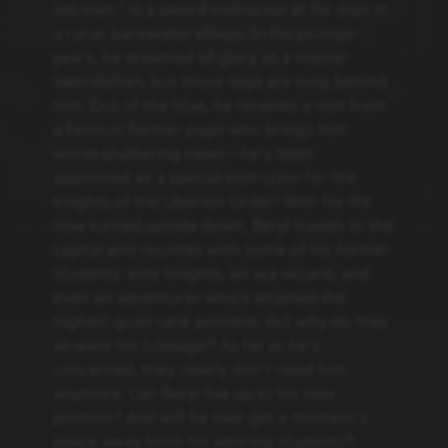
old man," is a sword instructor at his dojo in
a rural, backwater village. In his younger
years, he dreamed of glory as a master
swordsman, but those days are long behind
him. Out of the blue, he receives a visit from
a famous former pupil who brings him
world-shattering news—he's been
appointed as a special instructor for the
knights of the Liberion Order! With his life
now turned upside down, Beryl travels to the
capital and reunites with some of his former
students: elite knights, an ace wizard, and
even an adventurer who's attained the
highest guild rank possible. But why do they
all want his tutelage?! As far as he's
concerned, they clearly don't need him
anymore. Can Beryl live up to his new
position? And will he ever get a moment's
peace away from his adoring students?!