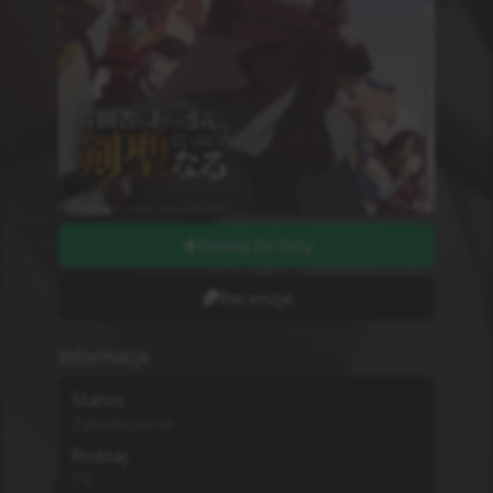
Dodaj do listy
Recenzje
Informacje
Status
Zakończono
Rodzaj
TV