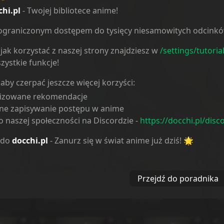
chi.pl
- Twojej bibliotece anime!
ieograniczonym dostępem do tysięcy niesamowitych odcink
jak korzystać z naszej strony znajdziesz w
/settings/tutoria
zystkie funkcje!
 aby czerpać jeszcze więcej korzyści:
lizowane rekomendacje
ne zapisywanie postępu w anime
i od
najstarszych
 naszej społeczności na Discordzie -
https://docchi.pl/disc
 do
docchi.pl
- Zanurz się w świat anime już dziś! 🌟
Przejdź do poradnika
Odcinek
2
Odcinek
3
O
26.02.2023
26.02.2023
2