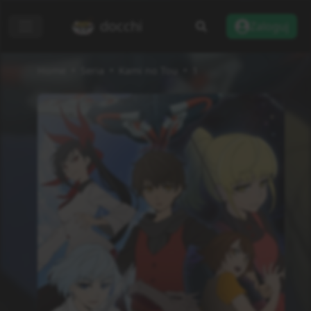
docchi
Zaloguj
Home
Seria
Kami no Tou
1