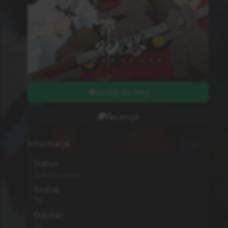
Dodaj do listy
Recenzje
Informacje
Status
Zakończono
Rodzaj
TV
Odcinki
13