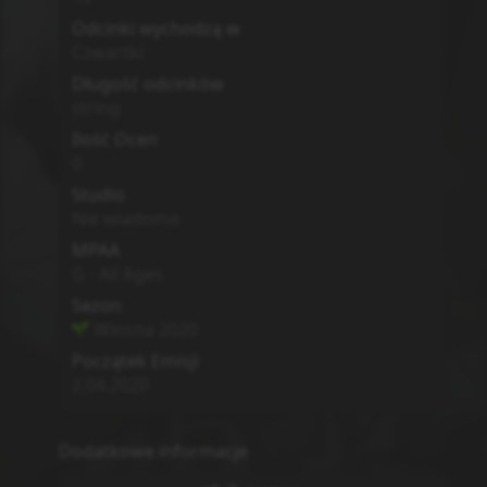
Odcinki wychodzą w
Czwartki
Długość odcinków
string
Ilość Ocen
0
Studio
Nie wiadomo
MPAA
G - All Ages
Sezon
Wiosna
2020
Początek Emisji
2.04.2020
Dodatkowe informacje