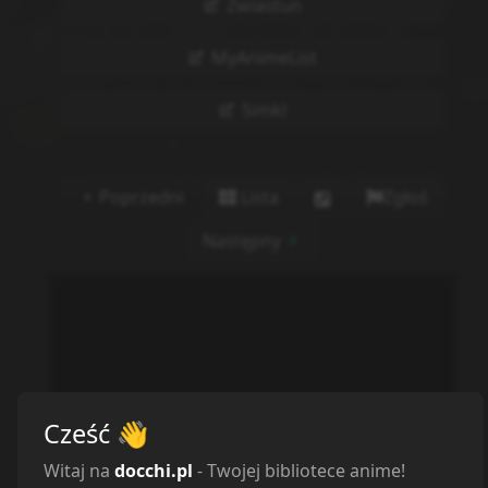
Zwiastun
MyAnimeList
Simkl
Poprzedni
Lista
Zgłoś
Następny
Cześć
👋
Witaj na
docchi.pl
- Twojej bibliotece anime!