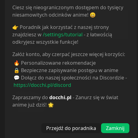
Ciesz się nieograniczonym dostępem do tysięcy
Informacje o tłumaczeniu
niesamowitych odcinków anime! 😄
Autor:
CrunchyRoll
👉 Poradnik jak korzystać z naszej strony
Strona:
https://www.crunchyroll.com
znajdziesz w
/settings/tutorial
- z łatwością
odkryjesz wszystkie funkcje!
CRUNCHYROLL
:
Załóż konto, aby czerpać jeszcze więcej korzyści:
CrunchyRoll
🔥 Personalizowane rekomendacje
🔒 Bezpieczne zapisywanie postępu w anime
NETFLIX
:
💬 Dołącz do naszej społeczności na Discordzie -
Netflix
https://docchi.pl/discord
DISNEY+
:
Zapraszamy do
docchi.pl
- Zanurz się w świat
anime już dziś! 🌟
Disney+
Przejdź do poradnika
Zamknij