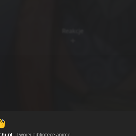
Reakcje
👋
chi.pl
- Twojej bibliotece anime!