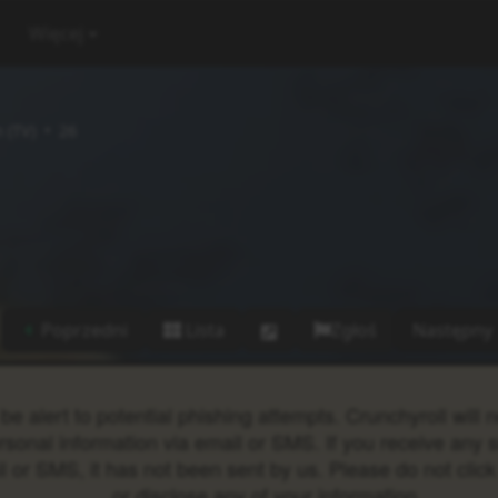
Więcej
 (TV)
26
Poprzedni
Lista
Zgłoś
Następny