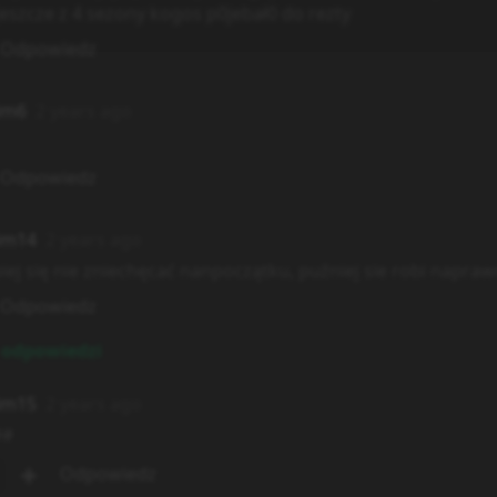
 jeszcze z 4 sezony kogos p0jebał0 do rezty
Odpowiedz
im6
2 years ago
Odpowiedz
im14
2 years ago
piej się nie zniechęcać nanpoczątku, puźniej sie robi napraw
Odpowiedz
odpowiedzi
im15
2 years ago
##
Odpowiedz