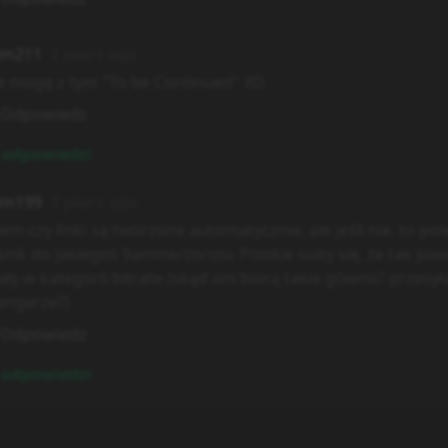
im211
2 years ago
e mogę z tym "To be Continued" XD
Odpowiedz
odpowiedzi
im199
3 years ago
iem czy linki są tworzone automatycznie, ale jeśli nie, to p
nik do jakiegoś 9anime/zorotv. Polskie suby się, że tak powi
ały w kategorii bitrate (skąd oni biorą takie gówno? przesył
ngerze?)
Odpowiedz
odpowiedzi