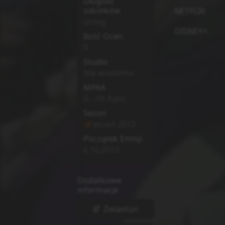
Długość
odcinków
NETFLIX
:
string
DISNEY+
:
Ilość Ocen
0
Studio
Nie wiadomo
MPAA
G - All Ages
Sezon
Jesień
2012
Początek Emisji
6.10.2012
Dodatkowe
informacje
Zwiastun