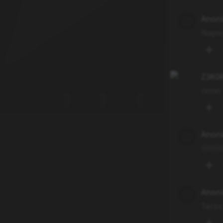
Anon
Napis
Z3K0
nnnn
Anon
SHHH
Anon
Tacos