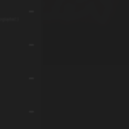
glądać:)