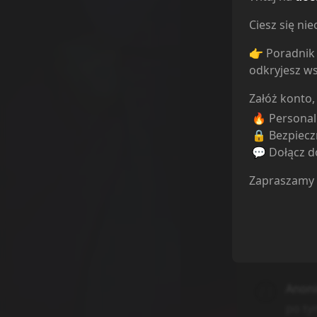
Ciesz się n
👉 Poradnik 
odkryjesz ws
Odcinek 26
Załóż konto,
🔥 Persona
🔒 Bezpiecz
💬 Dołącz do
Zapraszamy
Ile komenta
Anon
po ty