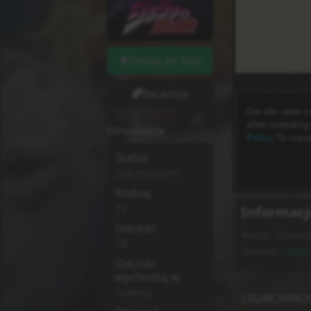
Dodaj do listy
Recenzje
Informacje
Status
Zakończono
Rodzaj
TV
Informacj
Odcinki
Autor:
Crunch
26
Strona:
https
Odcinki
wychodzą w
Soboty
CRUNCHYRO