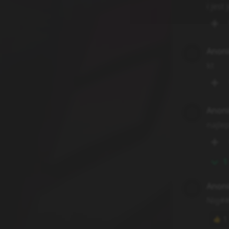
i jest
Anon
kt
Anon
najle
1
Anon
Nig#
1
👍