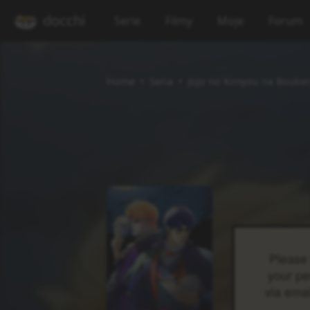
docchi
Serie
Filmy
Moje
Forum
Home
Seria
JoJo no Kimyou na Bouken