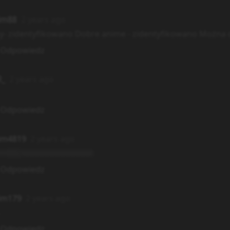
im88
2 years ago
y- zidentyfikowano Dobre anime - zidentyfikowano Można o
Odpowiedz
R_
2 years ago
Odpowiedz
im4819
2 years ago
HIIIIZAAAAAAAAAAAAAA
Odpowiedz
im179
2 years ago
Odpowiedz