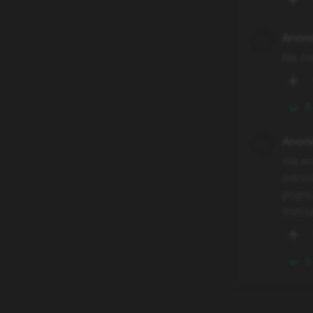
Anon
No ni
1
Anon
nie w
odnoś
popis
messe
1