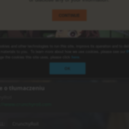
e o tłumaczeniu
yRoll
://www.crunchyroll.com
LL
:
CrunchyRoll