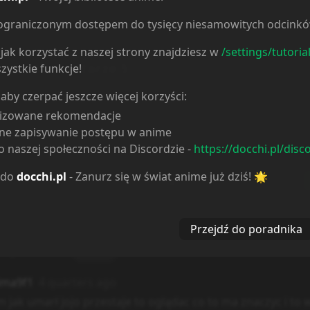
ieograniczonym dostępem do tysięcy niesamowitych odcink
jak korzystać z naszej strony znajdziesz w
/settings/tutoria
Komentarze
5
zystkie funkcje!
 aby czerpać jeszcze więcej korzyści:
lizowane rekomendacje
ne zapisywanie postępu w anime
 naszej społeczności na Discordzie -
https://docchi.pl/disc
 do
docchi.pl
- Zanurz się w świat anime już dziś! 🌟
Spoiler
0
/
500
Przejdź do poradnika
rzy ładować:
5
ima9f1
4 quarters ago
m jak umarł jojo przestaje to oglądac co to ma znaczyc i to