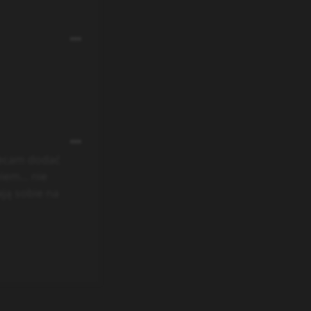
olecam dodać
em... nie
ają sobie na