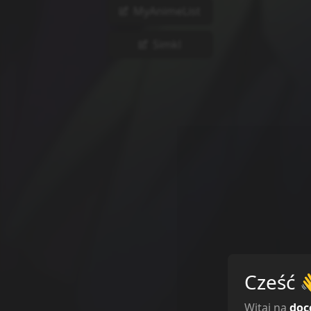
MyAnimeList
Simkl
Cześć
Witaj na
doc