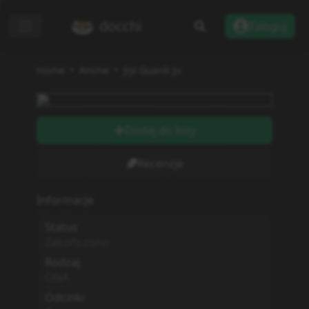
docchi
Zaloguj
Home
Anime
Jiyi Guanli Ju
Dodaj do listy
Recenzje
Informacje
Status
Zakończono
Rodzaj
ONA
Odcinki