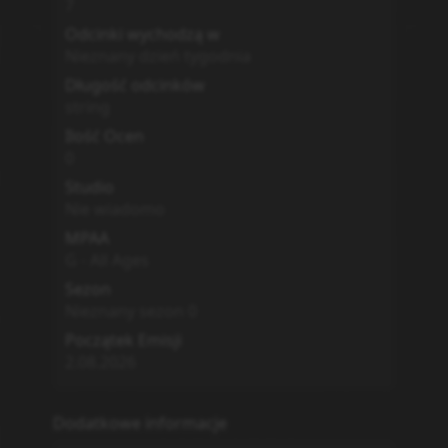
7
Odcinki wychodzą w
Nieznany dzień tygodnia
Długość odcinków
string
Ilość Ocen
0
Studio
Nie wiadomo
MPAA
G - All Ages
Sezon
Nieznany sezon
0
Początek Emisji
2.08.2026
Dodatkowe informacje