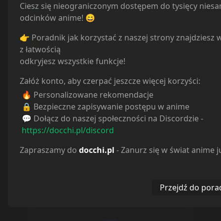
Ciesz się nieograniczonym dostępem do tysięcy nies
Obejrzane
0
odcinków anime! 😄
Porzucone
0
Planuję
0
👉 Poradnik jak korzystać z naszej strony znajdziesz 
Wstrzymane
0
z łatwością
odkryjesz wszystkie funkcje!
Załóż konto, aby czerpać jeszcze więcej korzyści:
🔥 Personalizowane rekomendacje
🔒 Bezpieczne zapisywanie postępu w anime
💬 Dołącz do naszej społeczności na Discordzie -
https://docchi.pl/discord
Zapraszamy do
docchi.pl
- Zanurz się w świat anime j
Odcinki
Przejdź do pora
Sortuj odcinki od
najstarszych