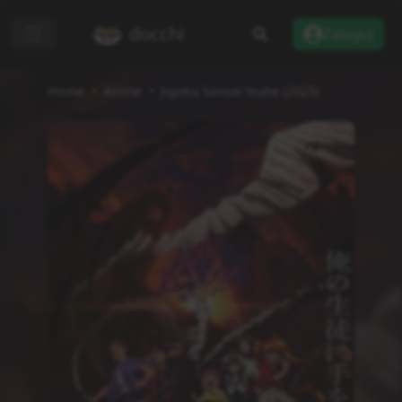
docchi
Zaloguj
Home
Anime
Jigoku Sensei Nube (2025)
Dodaj do listy
Recenzje
Informacje
Status
Zakończono
Rodzaj
TV
Odcinki
13