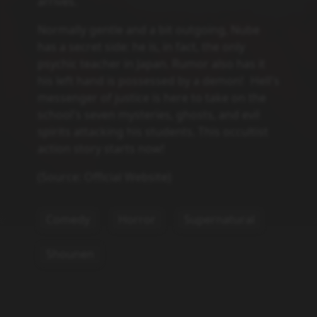
Powiązane serie
Statystyki
Oglądam
2
Obejrzane
2
Porzucone
0
Planuję
12