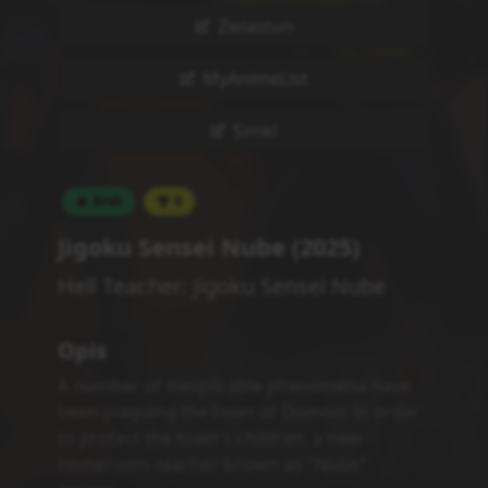
Normally gentle and a bit outgoing, Nube
has a secret side: he is, in fact, the only
psychic teacher in Japan. Rumor also has it
his left hand is possessed by a demon! Hell's
messenger of justice is here to take on the
school's seven mysteries, ghosts, and evil
spirits attacking his students. This occultist
action story starts now!
(Source: Official Website)
Comedy
Horror
Supernatural
Shounen