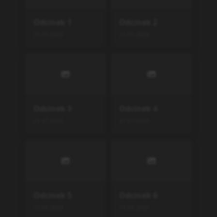
Odcinek
13
22.06.2026
Podobne serie
Jigoku Sensei Nube (2025)
Part 2
TV
,
2026
13
Mieruko-chan
Mieruko-chan
TV
,
2021
12
Zom 100: Zombie ni Naru
made ni Shitai 100 no Koto