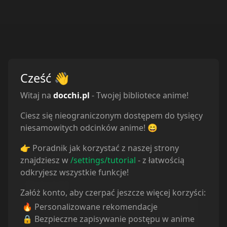
Wstrzymane
1
Cześć
👋
Witaj na
docchi.pl
- Twojej bibliotece anime!
Ciesz się nieograniczonym dostępem do tysięcy
niesamowitych odcinków anime! 😄
Odcinki
👉 Poradnik jak korzystać z naszej strony
Sortuj odcinki od
najstarszych
znajdziesz w
/settings/tutorial
- z łatwością
odkryjesz wszystkie funkcje!
Odcinek
1
Odcinek
2
Załóż konto, aby czerpać jeszcze więcej korzyści:
21.07.2025
21.07.2025
🔥 Personalizowane rekomendacje
🔒 Bezpieczne zapisywanie postępu w anime