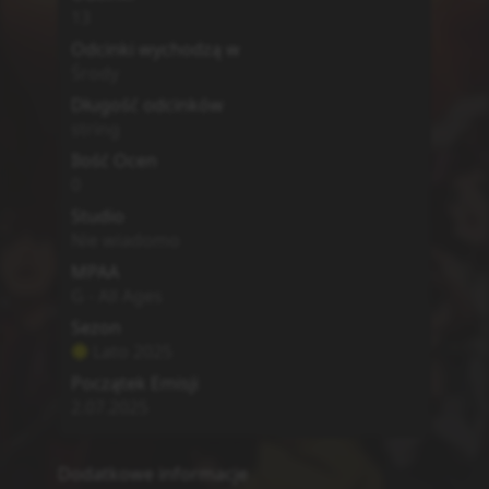
MyAnimeList
Simkl
Brak
0
Jigoku Sensei Nube (2025)
Hell Teacher: Jigoku Sensei Nube
Opis
A number of inexplicable phenomena have
been plaguing the town of Domori. In order
to protect the town's children, a new
homeroom teacher known as "Nube"
arrives.