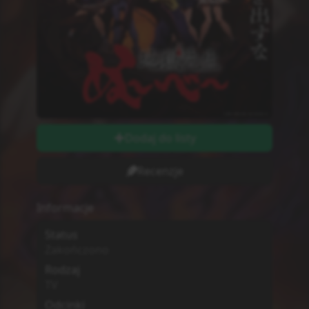
Odcinki wychodzą w
Środy
Długość odcinków
string
Ilość Ocen
0
Studio
Nie wiadomo
MPAA
G - All Ages
Sezon
Lato
2025
Początek Emisji
2.07.2025
Dodatkowe informacje
Zwiastun