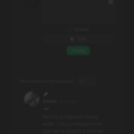
patetyczne gó### sceny o
przebaczeniu i w ogóle
będzie super.
Odpowiedz
Eru
last year
Te reklamy porno juz na
prawdę można być
ograniczyć. Rozumiem
reklamy ale no bez przesady
50 różnych stron każda
praktycznie z porno po czym
ci resetuje strony i zaczynaj
się bawic na nowo
2
1
💀
👍
Odpowiedz