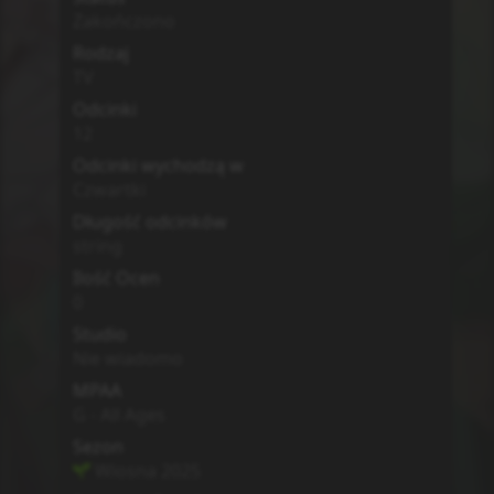
Dodatkowe informacje
Zwiastun
MyAnimeList
Simkl
Poprzedni
Lista
Zgłoś
Następny