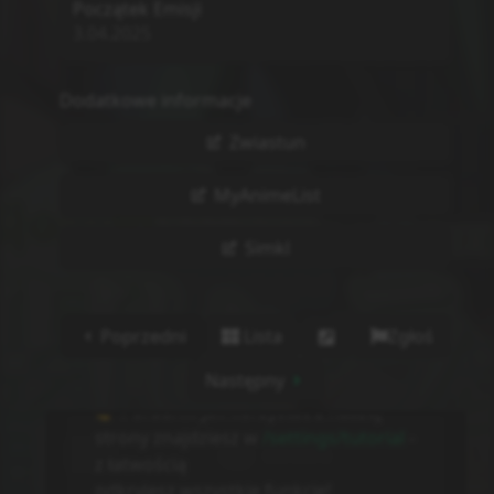
Informacje o tłumaczeniu
Autor:
Odcinek nie istnieje.
Strona:
https://docchi.pl/404
BRAK ODTWARZACZA
:
Autor nieznany