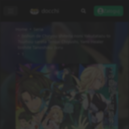
docchi
Zaloguj
Home
Seria
Isshun de Chiryou shiteita noni Yakutatazu to
Tsuihou sareta Tensai Chiyushi, Yami Healer
toshite Tanoshiku Ikiru
1
Dodaj do listy
Recenzje
Informacje
Status
Zakończono
Rodzaj