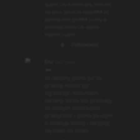
Anonim2907
last year
Docchi został zgłoszony na
Policję.Odpowiedzialni
administratorzy poniosą
konsekwencje prawne za nie
dopilnowania treści
reklamowych po nizej 18
roku.Prawdopodobnie
docchi zostanie
zablokowane.
15
1
🤡
😆
Odpowiedz
7
odpowiedzi