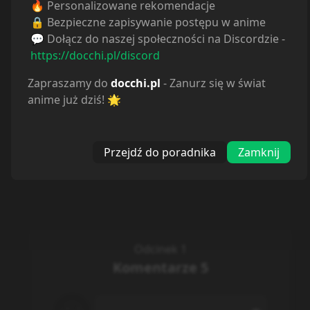
🔥 Personalizowane rekomendacje
🔒 Bezpieczne zapisywanie postępu w anime
Spoiler
💬 Dołącz do naszej społeczności na Discordzie -
0
/
500
https://docchi.pl/discord
Dodaj
Zapraszamy do
docchi.pl
- Zanurz się w świat
anime już dziś! 🌟
Ile komentarzy ładować:
5
Przejdź do poradnika
Zamknij
Darko
last year
Bardzo przyjemne sceny
walki. Coś pomiędzy friren
(tak się to pisze?) a Princes
quest czy konosuba, mocno
na plus. Jeszcze wyje### te