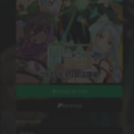
TV
Odcinki
12
Odcinki wychodzą w
Czwartki
Długość odcinków
string
Ilość Ocen
0
Studio
Nie wiadomo
MPAA
G - All Ages
Sezon
Wiosna
2025
Początek Emisji
3.04.2025